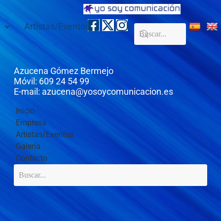
Artistas/Eventos
Galería
Contacto
Azucena Gómez Bermejo
Móvil: 609 24 54 99
E-mail: azucena@yosoycomunicacion.es
Inicio
Empresa
Artistas/Eventos
Galería
Contacto