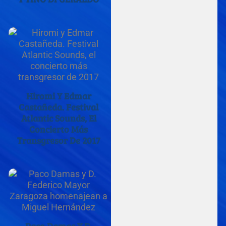
Hiromi Y Edmar
Castañeda. Festival
Atlantic Sounds, El
Concierto Más
Transgresor De 2017