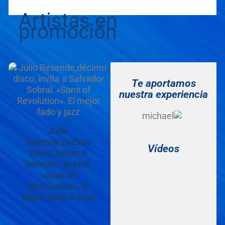
Artistas en
promoción
Te aportamos
nuestra experiencia
Júlio
Resende,décimo
Vídeos
Disco, Invita A
Salvador Sobral,
«Sons Of
Revolution». El
Mejor Fado Y Jazz