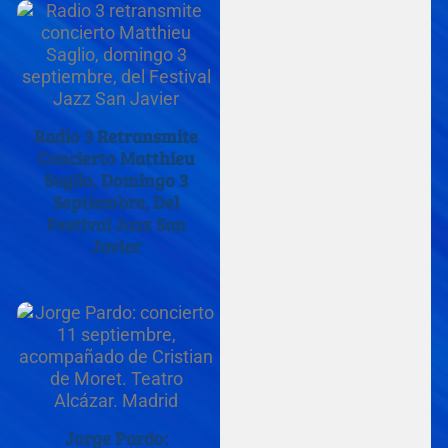
Radio 3 Retransmite
Concierto Matthieu
Saglio, Domingo 3
Septiembre, Del
Festival Jazz San
Javier
Jorge Pardo: