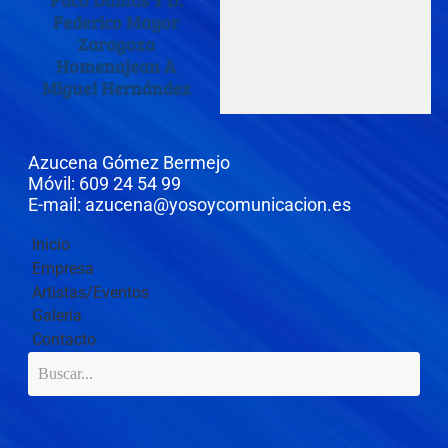
Paco Damas Y D.
Federico Mayor
Zaragoza
Homenajean A
Miguel Hernández
Azucena Gómez Bermejo
Móvil: 609 24 54 99
E-mail: azucena@yosoycomunicacion.es
Inicio
Empresa
Artistas/Eventos
Galería
Contacto