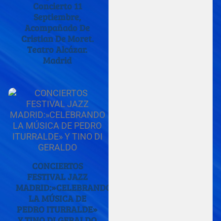
Concierto 11
Septiembre,
Acompañado De
Cristian De Moret.
Teatro Alcázar.
Madrid
CONCIERTOS
FESTIVAL JAZZ
MADRID:»CELEBRANDO
LA MÚSICA DE
PEDRO ITURRALDE»
Y TINO DI GERALDO