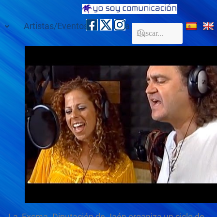
Artistas/Eventos
Galería
Contacto
La Excma. Diputación de Jaén organiza un ciclo de