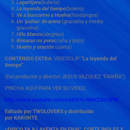
Lagartijera
(bulería)
La leyenda del tiempo
(bolero)
Ve a buscarme a Huelva
(fandangos)
Un ‘puñao’ de arena
(granaína y media
granaína)
Hilo blanco
(alegrías)
Rimaran mi pena
(caña y polo)
Huerto y oración
(saeta)
CONTENIDO EXTRA:
VIDEOCLIP
“La leyenda del
tiempo”.
(Del productor y director JESUS VAZQUEZ “FARIÑA”)
PINCHA AQUÍ PARA VER SU VIDEO:
http://www.youtube.com/watch?v=kMtZ2n-LlPM
Editado por TWOLOVERS y distribuido
por KARONTE
¡¡DISCO YA A LAVENTA EN FNAC, CORTE INGLES Y