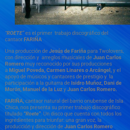
“
ROETE
”
es el primer trabajo discográfico del
cantaor
FARIÑA
Una producción de
Jesús de Fariña
para Twolovers,
con dirección y arreglos musicales de
Juan Carlos
Romero
muy reconocido por sus producciones
a
Miguel Poveda, Carmen Linares o Arcángel,
y el
apoyo de músicos y cantaores de prestigio y la
participación a la guitarra de
Isidro Muñoz, Dani de
Morón, Manuel de la Luz
y
Juan Carlos Romero.
FARIÑA,
cantaor natural del barrio onubense de Isla
Chica, nos presenta su primer trabajo discográfico
titulado
“Roete”
. Un disco que cuenta con todos los
ingredientes para triunfar: una gran voz, la
producción y dirección de
Juan Carlos Romero