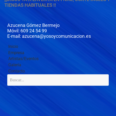
TIENDAS HABITUALES !!
Azucena Gómez Bermejo
Móvil: 609 24 54 99
E-mail: azucena@yosoycomunicacion.es
Inicio
Empresa
Artistas/Eventos
Galería
Contacto