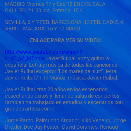
MADRID, Viernes
17 y Sáb 18 ENERO. SALA
GALILEO.
21.00 hrs. Entr
ada: 15 €.
SEVILLA,
6 Y 7 FEB.
BARCELONA,
13 FEB.
CADIZ
, 4
ABRIL.
MALAGA,
16 Y 17 MAYO
ENLACE PARA VER SU VIDEO:
http://www.youtube.com/watch?
v=kD_v6_M5now
Javier Ruibal: voz y guitarra
española.
Letra y música de todas las canciones
Javier Ruibal except
o: “Los mares del surf”, letra:
Javier Ruibal / Tito Muñoz, música: Javier Ruibal.
Javier Ruibal, tras 20 años en los escenarios,
cosechando éxitos y llenando salas de conciertos
también ha trabajado en estudios y escenarios con
grandes artista como:
Jorge Pardo, Raimundo Amador, Kiko Veneno, Jorge
Drexler, Dee Jay Foster, David Dorantes, Renaud