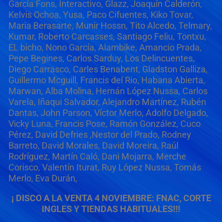
García Fons, Interactivo, Glazz, Joaquín Calderón,
Kelvis Ochoa, Yusa, Paco Cifuentes, Kiko Tovar,
Maria Berasarte, Munir Hossn, Tito Alcedo, Telmary,
Kumar, Roberto Carcasses, Santiago Feliu, Tontxu,
EL bicho, Nono García, Alambike, Amancio Prada,
Pepe Begines, Carlos Sarduy, Los Delincuentes,
Diego Carrasco, Carles Benabent, Gladston Galliza,
Guillermo Mcguill, Francis del Rio, Habana Abierta,
Marwan, Alba Molina, Hernán López Nussa, Carlos
Varela, Iñaqui Salvador, Alejandro Martínez, Rubén
Dantas, John Parson, Víctor Merlo, Adolfo Delgado,
Vicky Luna, Francis Pose, Ramón González, Cuco
Pérez, David Defries ,Nestor del Prado, Rodney
Barreto, David Morales, David Moreira, Raúl
Rodríguez, Martín Caló, Dani Mojarra, Merche
Corisco, Valentín Iturat, Ruy López Nussa, Tomás
Merlo, Eva Durán,
¡ DISCO A LA VENTA 4 NOVIEMBRE: FNAC, CORTE
INGLES Y TIENDAS HABITUALES!!!