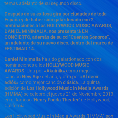
temas adelanto de su segundo disco.
Después de su exitosa gira por ciudades de toda
España y de haber sido galardonado con 2
nominaciones a los HOLLYWOOD MUSIC AWARDS,
DANIEL MINIMALIA, nos presentará EN
CONCIERTO, además de su cd “Cuentos Sonoros”,
un adelanto de su nuevo disco, dentro del marco de
FESTIMAD 14.
Daniel Minimalia
ha sido galardonado con
dos
nominaciones
a los
HOLLYWOOD MUSIC
AWARDS.
Una por
«Akainik»
como mejor
canción
New Age
del año, y otra por
«Al decir
adiós»
como mejor canción
clásica
. La quinta
edición de
Los Hollywood Music In Media Awards
(HMMA)
se celebró el jueves 21 de Noviembre 2013
en el famoso
‘Henry Fonda Theater’
de Hollywood,
California.
Los Hollywood Music In Media Awards (HMMA) son