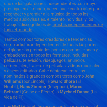
uno de los galardones independientes con mayor
prestigio en el mundo, nacen hace cuatro años para
reconocer y premiar a la música de todos los
medios audiovisuales, el talento individual y los
trabajos discográficos de
artistas independientes de
todo el mundo
.
Tantos compositores creadores de tendencias
como artistas independientes de todas las partes
del globo son premiados por sus composiciones y
grabaciones en todos los formatos, incluidas
películas, televisión, videojuegos, anuncios
comerciales, trailers de películas, vídeos musicales
y discos editados. Cabe destacar entre los
nominados a grandes compositores como
John
Williams
(por Lincoln),
Howard Shore
(El
Hobbit),
Hans Zimmer
(Inception),
Marco
Beltrami
(Golpe de Efecto) o
Mychael Danna
(La
vida de Pi).
Los HMMA también reconocen la carrera musical