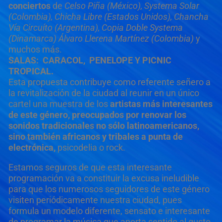
conciertos
de
Celso Piña (México), Systema Solar
(Colombia), Chicha Libre (Estados Unidos), Chancha
Vía Circuíto (Argentina), Copia Doble Systema
(Dinamarca) Álvaro Llerena Martínez (Colombia)
y
muchos más.
SALAS: CARACOL, PENELOPE Y PICNIC
TROPICAL.
Esta propuesta contribuye como referente señero a
la revitalización de la ciudad al reunir en un único
cartel una muestra de los
artistas más interesantes
de este género, preocupados por renovar los
sonidos tradicionales no sólo latinoamericanos,
sino también africanos y tribales a punta de
electrónica,
psicodelia o rock.
Estamos seguros de que esta interesante
programación va a constituir la excusa ineludible
para que los numerosos seguidores de este género
visiten periódicamente nuestra ciudad, pues
formula un modelo diferente, sensato e interesante
de programar la música que aporta sentido al gusto