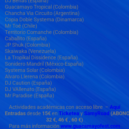
DJ Benas (España)
Guacamayo Tropical (Colombia)
Chancha Via Circuito (Argentina)
Copia Doble Systema (Dinamarca)
Mr Toé (Chile)
Territorio Comanche (Colombia)
Caballito (España)
JP Shuk (Colombia)
Skaiwaka (Venezuela)
La Tropikal Dissidence (España)
Sonidero Mandril (México-España)
Systema Solar (Colombia)
Alvaro Llerena (Colombia)
DJ Caution (España)
DJ VAllenato (España)
Mr Paradise (España)
Actividades académicas con acceso libre –
Aquí
Entradas
desde
15€
en
Ticketea
y
SamyRoad
(ABONO
32 €, 46 € , 60 €)
Para más información
www.guacamayofest.com