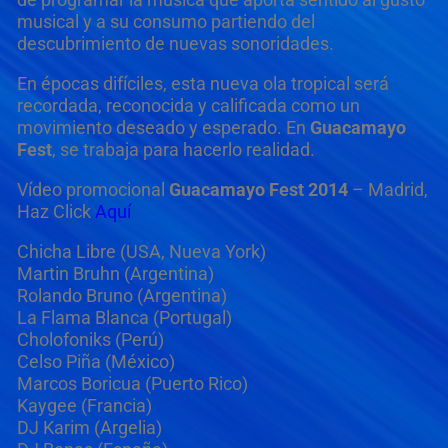
musical y a su consumo partiendo del
descubrimiento de nuevas sonoridades.
En épocas difíciles, esta nueva ola tropical será
recordada, reconocida y calificada como un
movimiento deseado y esperado. En
Guacamayo
Fest
, se trabaja para hacerlo realidad.
Vídeo promocional
Guacamayo Fest 2014
– Madrid,
Haz Click
Aquí
Chicha Libre (USA, Nueva York)
Martin Bruhn (Argentina)
Rolando Bruno (Argentina)
La Flama Blanca (Portugal)
Cholofoniks (Perú)
Celso Piña (México)
Marcos Boricua (Puerto Rico)
Kaygee (Francia)
DJ Karim (Argelia)