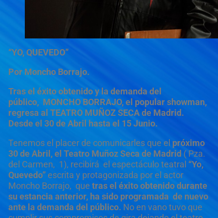
“YO, QUEVEDO”
Por Moncho Borrajo.
Tras el éxito obtenido y la demanda del
público, MONCHO BORRAJO, el popular showman,
regresa al TEATRO MUÑOZ SECA de Madrid.
Desde el 30 de Abril hasta el 15 Junio.
Tenemos el placer de comunicarles que el
próximo
30 de Abril, el Teatro Mu
ñ
oz Seca de Madrid
( Pza.
del Carmen, 1), recibirá el espectáculo teatral
“Yo,
Quevedo”
escrita y protagonizada por el actor
Moncho Borrajo, que
tras el éxito obtenido durante
su estancia anterior, ha sido programada de nuevo
ante la demanda del público.
No en vano tuvo que
cumplir sus compromisos de gira dejando el teatro