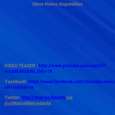
Otros títulos disponibles
VIDEO TEASER :
http://www.youtube.com/watch?
v=Lb8hMGSWl_U#t=18
Facebook:
https://www.facebook.com/marcelo.merc
ref=ts&fref=ts
Twitter:
http://shar.es/RmnfG
vía
@@MarceMercadante