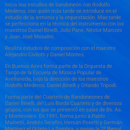
Inicia sus estudios de bandoneón con Rodolfo
Mederos, con quién más tarde se introduce en el
estudio de la armonía y la orquestación. Mas tarde
se perfecciona en la técnica del instrumento con los
maestros Daniel Binelli, Julio Pane, Néstor Marconi
y Juan José Mosalini.
Realiza estudios de composición con el maestro
Alejandro Civilotti y Daniel Montes.
En Buenos Aires forma parte de la Orquesta de
Tango de la Escuela de Música Popular de
Avellaneda, bajo la dirección de los maestros
Rodolfo Mederos, Daniel Binelli y Orlando Tripodi.
Forma parte del Cuarteto de Bandoneones de
Daniel Binelli, del Luis Borda Cuarteto y de diversos
grupos, con los que se presentó en salas de Bs. As.
y Montevideo. En 1991, forma junto a Pablo
Mainetti, Andrés Serafini, Hernán Posetti y Germán
Martínez el Octeto La Sombra, y ganan la 2ª Bienal