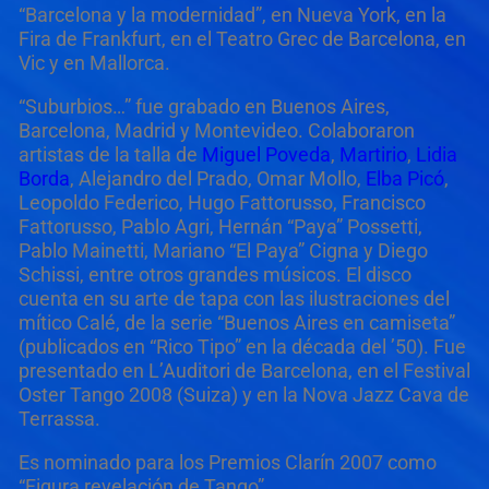
“Barcelona y la modernidad”, en Nueva York, en la
Fira de Frankfurt, en el Teatro Grec de Barcelona, en
Vic y en Mallorca.
“Suburbios…” fue grabado en Buenos Aires,
Barcelona, Madrid y Montevideo. Colaboraron
artistas de la talla de
Miguel Poveda
,
Martirio
,
Lidia
Borda
, Alejandro del Prado, Omar Mollo,
Elba Picó
,
Leopoldo Federico, Hugo Fattorusso, Francisco
Fattorusso, Pablo Agri, Hernán “Paya” Possetti,
Pablo Mainetti, Mariano “El Paya” Cigna y Diego
Schissi, entre otros grandes músicos. El disco
cuenta en su arte de tapa con las ilustraciones del
mítico Calé, de la serie “Buenos Aires en camiseta”
(publicados en “Rico Tipo” en la década del ’50). Fue
presentado en L’Auditori de Barcelona, en el Festival
Oster Tango 2008 (Suiza) y en la Nova Jazz Cava de
Terrassa.
Es nominado para los Premios Clarín 2007 como
“Figura revelación de Tango”.