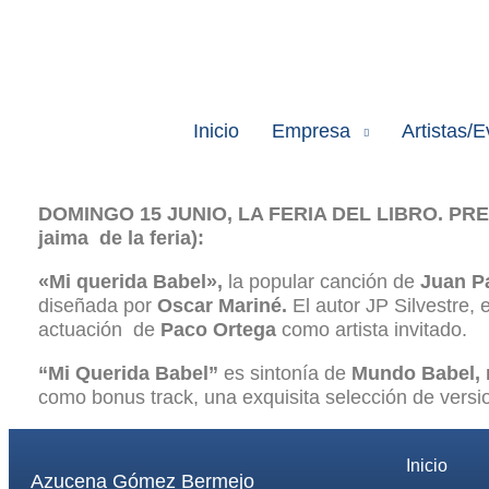
Inicio
Empresa
Artistas/
DOMINGO 15 JUNIO, LA FERIA DEL LIBRO. PRES
jaima de la feria):
«Mi querida Babel»,
la popular canción de
Juan Pa
diseñada por
Oscar Mariné.
El autor JP Silvestre,
actuación de
Paco Ortega
como artista invitado.
“Mi Querida Babel”
es sintonía de
Mundo Babel, 
como bonus track, una exquisita selección de versi
Inicio
Azucena Gómez Bermejo