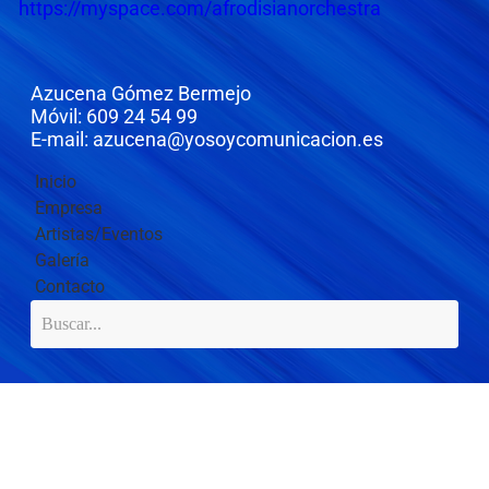
https://myspace.com/afrodisianorchestra
Azucena Gómez Bermejo
Móvil: 609 24 54 99
E-mail: azucena@yosoycomunicacion.es
Inicio
Empresa
Artistas/Eventos
Galería
Contacto