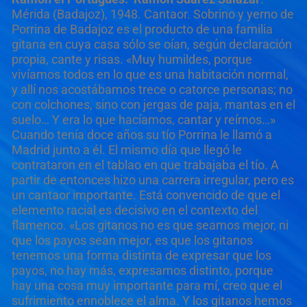
Mérida (Badajoz), 1948. Cantaor. Sobrino y yerno de
Porrina de Badajoz es el producto de una familia
gitana en cuya casa sólo se oían, según declaración
propia, cante y risas. «Muy humildes, porque
vivíamos todos en lo que es una habitación normal,
y allí nos acostábamos trece o catorce personas; no
con colchones, sino con jergas de paja, mantas en el
suelo… Y era lo que hacíamos, cantar y reírnos…»
Cuando tenía doce años su tío Porrina le llamó a
Madrid junto a él. El mismo día que llegó le
contrataron en el tablao en que trabajaba el tío. A
partir de entonces hizo una carrera irregular, pero es
un cantaor importante. Está convencido de que el
elemento racial es decisivo en el contexto del
flamenco. «Los gitanos no es que seamos mejor, ni
que los payos sean mejor, es que los gitanos
tenemos una forma distinta de expresar que los
payos, no hay más, expresamos distinto, porque
hay una cosa muy importante para mí, creo que el
sufrimiento ennoblece el alma. Y los gitanos hemos