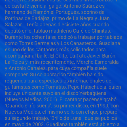
de casta le viene al galgo: Antonio Suárez es
hermano de Ramón el Portugués, sobrino de
Porrinas de Badajoz, primo de La Negra y Juan
Salazar… Tenía apenas diecisiete años cuando
debutó en el tablao madrileño Café de Chinitas.
Durante los ochenta se dedicó a trabajar por tablaos
como Torres Bermejas y Los Canasteros. Guadiana
es uno de los cantaores más solicitados para
acompañar al baile. El Güito, La Tati, Javier Barón,
La Tolea y, más recientemente, Merche Esmeralda
y Antonio Canales, para cuya compañía suele
componer. Su colaboración también ha sido
requerida para espectáculos internacionales de
guitarristas como Tomatito, Pepe Habichuela, quien
incluye un cante suyo en el disco Yerbagüena
(Nuevos Medios, 2001). El cantaor pacense grabó
‘Cuando el río suena’, su primer disco, en 1999, con
Nuevos Medios, el mismo sello con el que preparó
su segundo trabajo, ‘Brillo de Luna’, que se publica
en mayo de 2002. Guadiana también está abierto a