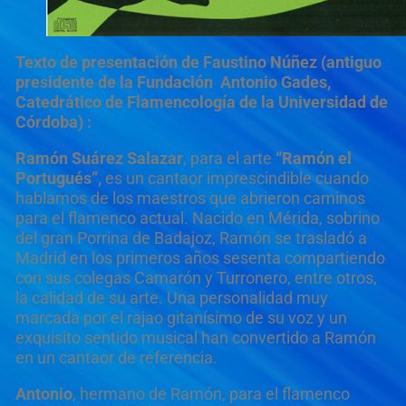
Texto de presentación de Faustino Núñez (antiguo
presidente de la Fundación Antonio Gades,
Catedrático de Flamencología de la Universidad de
Córdoba) :
Ramón Suárez Salazar
, para el arte
“Ramón el
Portugués”,
es un cantaor imprescindible cuando
hablamos de los maestros que abrieron caminos
para el flamenco actual. Nacido en Mérida, sobrino
del gran Porrina de Badajoz, Ramón se trasladó a
Madrid en los primeros años sesenta compartiendo
con sus colegas Camarón y Turronero, entre otros,
la calidad de su arte. Una personalidad muy
marcada por el rajao gitanísimo de su voz y un
exquisito sentido musical han convertido a Ramón
en un cantaor de referencia.
Antonio
, hermano de Ramón, para el flamenco