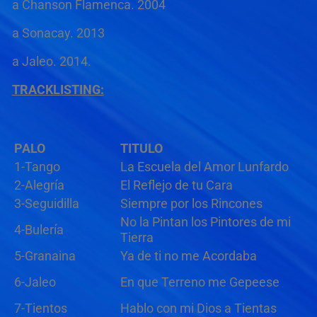
a Chanson Flamenca. 2004
a Sonacay. 2013
a Jaleo. 2014.
TRACKLISTING:
PALO
TITULO
1-Tango
La Escuela del Amor Lunfardo
2-Alegría
El Reflejo de tu Cara
3-Seguidilla
Siempre por los Rincones
No la Pintan los Pintores de mi
4-Bulería
Tierra
5-Granaina
Ya de ti no me Acordaba
6-Jaleo
En que Terreno me Gepeese
7-Tientos
Hablo con mi Dios a Tientas