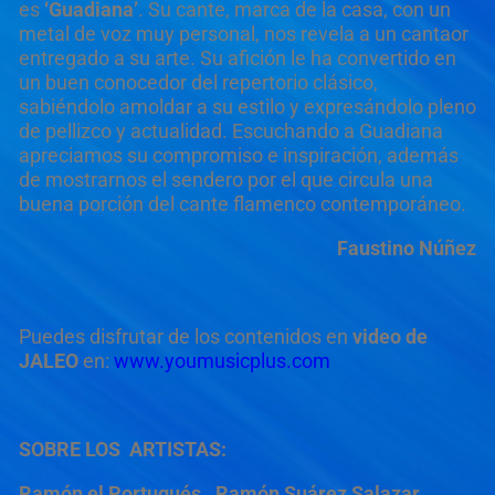
es
‘Guadiana’
. Su cante, marca de la casa, con un
metal de voz muy personal, nos revela a un cantaor
entregado a su arte. Su afición le ha convertido en
un buen conocedor del repertorio clásico,
sabiéndolo amoldar a su estilo y expresándolo pleno
de pellizco y actualidad. Escuchando a Guadiana
apreciamos su compromiso e inspiración, además
de mostrarnos el sendero por el que circula una
buena porción del cante flamenco contemporáneo.
Faustino Núñez
Puedes disfrutar de los contenidos en
video de
JALEO
en:
www.youmusicplus.com
SOBRE LOS ARTISTAS:
Ramón el Portugués.
Ramón Suárez Salazar
.