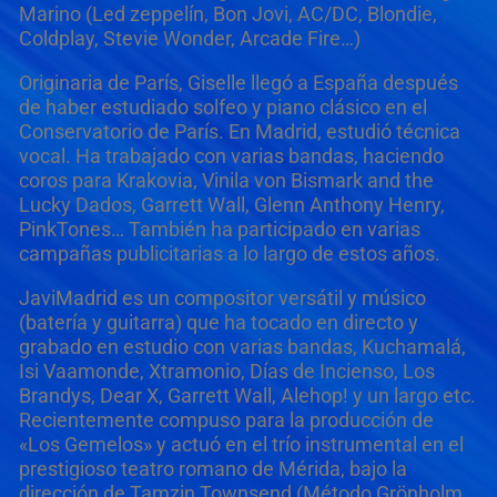
Marino (Led zeppelín, Bon Jovi, AC/DC, Blondie,
Coldplay, Stevie Wonder, Arcade Fire…)
Originaria de París, Giselle llegó a España después
de haber estudiado solfeo y piano clásico en el
Conservatorio de París. En Madrid, estudió técnica
vocal. Ha trabajado con varias bandas, haciendo
coros para Krakovia, Vinila von Bismark and the
Lucky Dados, Garrett Wall, Glenn Anthony Henry,
PinkTones… También ha participado en varias
campañas publicitarias a lo largo de estos años.
JaviMadrid es un compositor versátil y músico
(batería y guitarra) que ha tocado en directo y
grabado en estudio con varias bandas, Kuchamalá,
Isi Vaamonde, Xtramonio, Días de Incienso, Los
Brandys, Dear X, Garrett Wall, Alehop! y un largo etc.
Recientemente compuso para la producción de
«Los Gemelos» y actuó en el trío instrumental en el
prestigioso teatro romano de Mérida, bajo la
dirección de Tamzin Townsend (Método Grönholm,