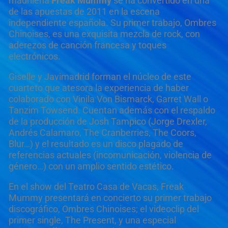
madrileña
Freak Mummy
se ha convertido en una
de las apuestas de 2011 en la escena
independiente española. Su primer trabajo, Ombres
Chinoises, es una exquisita mezcla de rock, con
aderezos de canción francesa y toques
electrónicos.
Giselle y Javimadrid forman el núcleo de este
cuarteto que atesora la experiencia de haber
colaborado con Vinila Von Bismarck, Garret Wall o
Tanzim Towsend. Cuentan además con el respaldo
de la producción de Josh Tampico (Jorge Drexler,
Andrés Calamaro, The Cranberries, The Coors,
Blur…) y el resultado es un disco plagado de
referencias actuales (incomunicación, violencia de
género…) con un amplio sentido estético.
En el show del Teatro Casa de Vacas, Freak
Mummy presentará en concierto su primer trabajo
discográfico, Ombres Chinoises; el videoclip del
primer single, The Present, y una especial