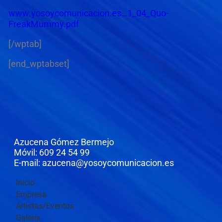
www.yosoycomunicacion.es…1_04_Quo-
FreakMummy.pdf
[/wptab]
[end_wptabset]
Azucena Gómez Bermejo
Móvil: 609 24 54 99
E-mail: azucena@yosoycomunicacion.es
Inicio
Empresa
Artistas/Eventos
Galería