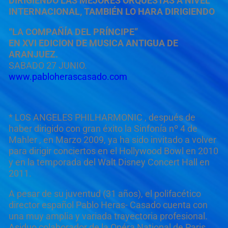
DIRIGIENDO LAS MEJORES ORQUESTAS A NIVEL
INTERNACIONAL, TAMBIÉN LO HARA DIRIGIENDO
“LA COMPAÑÍA DEL PRÍNCIPE”
EN XVI EDICION DE MUSICA ANTIGUA DE
ARANJUEZ.
SABADO 27 JUNIO.
www.pabloherascasado.com
* LOS ANGELES PHILHARMONIC , después de
haber dirigido con gran éxito la Sinfonía nº 4 de
Mahler , en Marzo 2009, ya ha sido invitado a volver
para dirigir conciertos en el Hollywood Bowl en 2010
y en la temporada del Walt Disney Concert Hall en
2011.
A pesar de su juventud (31 años), el polifacético
director español Pablo Heras- Casado cuenta con
una muy amplia y variada trayectoria profesional.
Asiduo colaborador de la Opéra National de Paris,