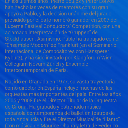
En los últimos años, Pierre Boulez y Peter Eötvös
han hecho las veces de mentores con su gran
apoyo a Pablo, y la decisión unánime del jurado
presidido por ellos lo nombró ganador en 2007 del
Lucerne Festival Conductors’ Competition, con una
aclamada interpretación de “Gruppen” de
Stockhausen. Asimismo, Pablo ha trabajado con el
“Ensemble Modern” de Frankfurt (en el Seminario
Internacional de Compositores con Hanspeter
Kyburz), y ha sido invitado por Klangforum Wien,
Collegium Novum Zürich y Ensemble
Intercontemporain de París.
Nacido en Granada en 1977, su vasta trayectoria
como director en España incluye muchas de las
orquestas más importantes del país. Entre los años
2005 y 2008 fue el Director Titular de la Orquestra
de Girona. Ha grabado y estrenado música
española contemporánea de ballet en teatros de
toda Andalucía y fue el Director Musical de “Llanto”
(con música de Maurice Ohana y letra de Federico