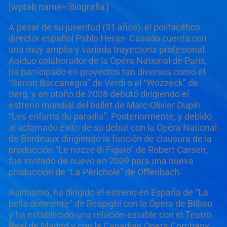
[wptab name=’Biografía’]
A pesar de su juventud (31 años), el polifacético
director español Pablo Heras- Casado cuenta con
una muy amplia y variada trayectoria profesional.
Asiduo colaborador de la Opéra National de Paris,
ha participado en proyectos tan diversos como el
“Simon Boccanegra” de Verdi o el “Wozzeck” de
Berg, y en otoño de 2008 debutó dirigiendo el
estreno mundial del ballet de Marc-Olivier Dupin
“Les enfants du paradis”. Posteriormente, y debido
al aclamado éxito de su debut con la Opéra National
de Bordeaux dirigiendo la función de clausura de la
producción “Le nozze di Figaro” de Robert Carsen,
fue invitado de nuevo en 2009 para una nueva
producción de “La Périchole” de Offenbach.
Asimismo, ha dirigido el estreno en España de “La
bella dormente” de Respighi con la Ópera de Bilbao
y ha establecido una relación estable con el Teatro
Real de Madrid y con la Canadian Opera Company,