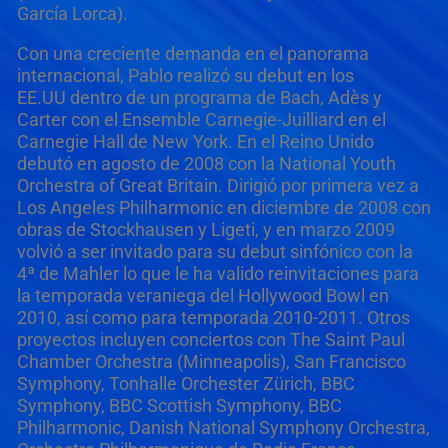
García Lorca).
Con una creciente demanda en el panorama
internacional,
Pablo realizó su debut en los
EE.UU
dentro de un programa de Bach, Adès y
Carter con el Ensemble Carnegie-Juilliard en el
Carnegie Hall de New York. En el Reino Unido
debutó en agosto de 2008 con la National Youth
Orchestra of Great Britain. Dirigió por primera vez a
Los Angeles Philharmonic en diciembre de 2008 con
obras de Stockhausen y Ligeti, y en marzo 2009
volvió a ser invitado para su debut sinfónico con la
4ª de Mahler lo que le ha valido reinvitaciones para
la temporada veraniega del Hollywood Bowl en
20
10, así como para temporada 2010-2011
.
Otros
proyectos incluyen conciertos con The Saint Paul
Chamber Orchestra (Minneapolis), San Francisco
Symphony, Tonhalle Orchester Zürich, BBC
Symphony, BBC Scottish Symphony, BBC
Philharmonic, Danish National Symphony Orchestra,