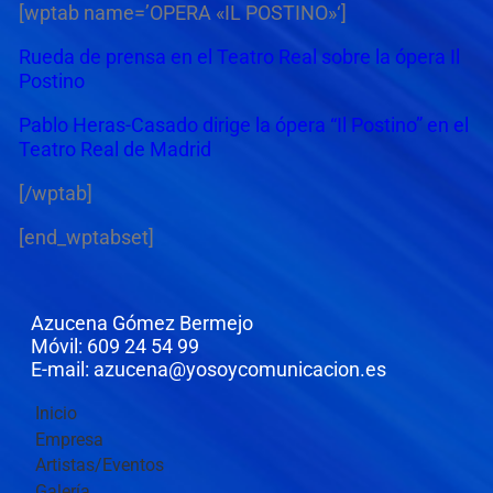
[wptab name=’OPERA «IL POSTINO»‘]
Rueda de prensa en el Teatro Real sobre la ópera Il
Postino
Pablo Heras-Casado dirige la ópera “Il Postino” en el
Teatro Real de Madrid
[/wptab]
[end_wptabset]
Azucena Gómez Bermejo
Móvil: 609 24 54 99
E-mail: azucena@yosoycomunicacion.es
Inicio
Empresa
Artistas/Eventos
Galería