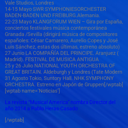
Vale Studios, Londres
14-15 Mayo SWR SYMPHONIESORCHESTER
BADEN-BADEN UND FREIBURG.Alemania.
22-23 Mayo KLANGFORUM WIEN – Gira por España,
conciertos festivales música contemporánea
Granada /Sevilla (dirigirá música de compositores
españoles: César Camarero, Aurelio Copes y José
Luis Sánchez, estas dos últimas, estreno absoluto)
27 Junio LA COMPAÑÍA DEL PRINCIPE. Aranjuez (
Madrid). FESTIVAL DE MUSICA ANTIGUA
25 y 26 Julio NATIONAL YOUTH ORCHESTRA OF
GREAT BRITAIN. Aldeburgh y Londres (Tate Modern
31 Agosto Tokio, Suntory Hall. NHK SYMPHONY
ORCHESTRA. Estreno en Japón de Gruppen[/wptab]
[wptab name=’Noticias’]
La revista “Musical America” nombra Director del
año 2014 a Pablo Heras-Casado
[/wptab]