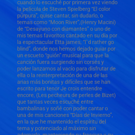
cuando lo escuché por primera vez viendo
la película de Steven Spielberg “El color
púrpura”, quise cantar, sin dudarlo, o
temas como “Moon River”,(Henry Macini)
de “Desayuno con diamantes” o uno de
mis temas favoritos cantado en su día por
la espectacular Etta james, “I`d rather go
blind”, donde nos hemos dejado guiar por
un escueto “guión” musical para que la
canción fuera surgiendo sin corsés y
poder lanzarnos al vacío para disfrutar de
ella o la reinterpretación de una de las
arias más bonitas y difíciles que se han
escrito para tenor Je crois entendre
encore, (Les pecheurs de perles de Bizet)
que tantas veces escuché entre
bambalinas y soñé con poder cantar o
una de mis canciones “Días de Invierno”,
en la que he mantenido el espíritu del
tema y potenciado al máximo sin
adornarlo, manteniendo su frescura y su