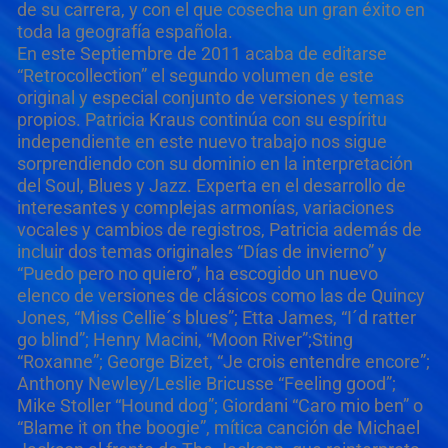
de su carrera, y con el que cosecha un gran éxito en
toda la geografía española.
En este Septiembre de 2011 acaba de editarse
“Retrocollection” el segundo volumen de este
original y especial conjunto de versiones y temas
propios. Patricia Kraus continúa con su espíritu
independiente en este nuevo trabajo nos sigue
sorprendiendo con su dominio en la interpretación
del Soul, Blues y Jazz. Experta en el desarrollo de
interesantes y complejas armonías, variaciones
vocales y cambios de registros, Patricia además de
incluir dos temas originales “Días de invierno” y
“Puedo pero no quiero”, ha escogido un nuevo
elenco de versiones de clásicos como las de Quincy
Jones, “Miss Cellie´s blues”; Etta James, “I´d ratter
go blind”; Henry Macini, “Moon River”;Sting
“Roxanne”; George Bizet, “Je crois entendre encore”;
Anthony Newley/Leslie Bricusse “Feeling good”;
Mike Stoller “Hound dog”; Giordani “Caro mio ben” o
“Blame it on the boogie”, mítica canción de Michael