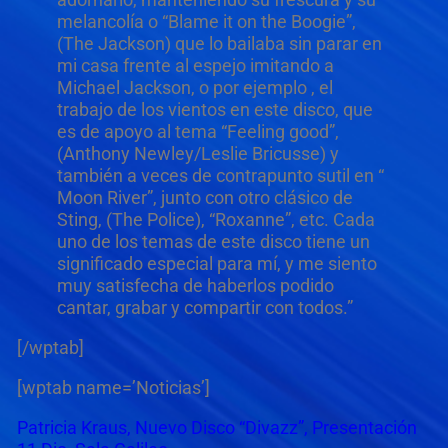
melancolía o “Blame it on the Boogie”,
(The Jackson) que lo bailaba sin parar en
mi casa frente al espejo imitando a
Michael Jackson, o por ejemplo , el
trabajo de los vientos en este disco, que
es de apoyo al tema “Feeling good”,
(Anthony Newley/Leslie Bricusse) y
también a veces de contrapunto sutil en “
Moon River”, junto con otro clásico de
Sting, (The Police), “Roxanne”, etc. Cada
uno de los temas de este disco tiene un
significado especial para mí, y me siento
muy satisfecha de haberlos podido
cantar, grabar y compartir con todos.”
[/wptab]
[wptab name=’Noticias’]
Patricia Kraus, Nuevo Disco “Divazz”, Presentación