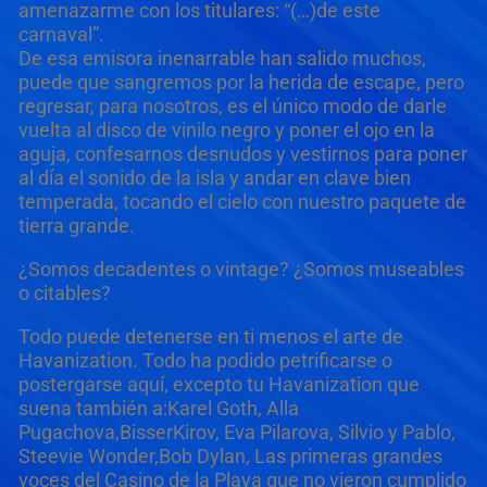
amenazarme con los titulares: “(…)de este
carnaval”.
De esa emisora inenarrable han salido muchos,
puede que sangremos por la herida de escape, pero
regresar, para nosotros, es el único modo de darle
vuelta al disco de vinilo negro y poner el ojo en la
aguja, confesarnos desnudos y vestirnos para poner
al día el sonido de la isla y andar en clave bien
temperada, tocando el cielo con nuestro paquete de
tierra grande.
¿Somos decadentes o vintage? ¿Somos museables
o citables?
Todo puede detenerse en ti menos el arte de
Havanization. Todo ha podido petrificarse o
postergarse aquí, excepto tu Havanization que
suena también a:Karel Goth, Alla
Pugachova,BisserKirov, Eva Pilarova, Silvio y Pablo,
Steevie Wonder,Bob Dylan, Las primeras grandes
voces del Casino de la Playa que no vieron cumplido