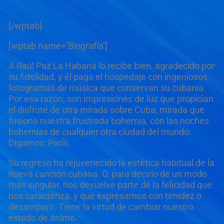
[/wptab]
[wptab name=’Biografía’]
A Raúl Paz La Habana lo recibe bien, agradecido por
su fidelidad, y él paga el hospedaje con ingeniosos
fotogramas de música que conservan su
cubanía
.
Por esa razón, son impresiones de luz que propician
el disfrute de otra mirada sobre Cuba; mirada que
fusiona nuestra frustrada bohemia, con las noches
bohemias de cualquier otra ciudad del mundo.
Digamos: París.
Su regreso ha rejuvenecido la estética habitual de la
nueva canción cubana. O, para decirlo de un modo
más singular, nos devuelve parte de la felicidad que
nos caracteriza, y que expresamos con timidez o
desamparo. Tiene la virtud de cambiar nuestro
estado de ánimo.