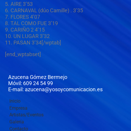
5. AIRE 3’53
6. CARNAVAL (dúo Camille) . 3’35
7. FLORES 4’07
8. TAL COMO FUE 3’19
9. CARIÑO 2 4’15
10. UN LUGAR 3’32
11. PASAN 3’34[/wptab]
[end_wptabset]
Azucena Gómez Bermejo
Móvil: 609 24 54 99
E-mail: azucena@yosoycomunicacion.es
Inicio
Empresa
Artistas/Eventos
Galería
Contacto