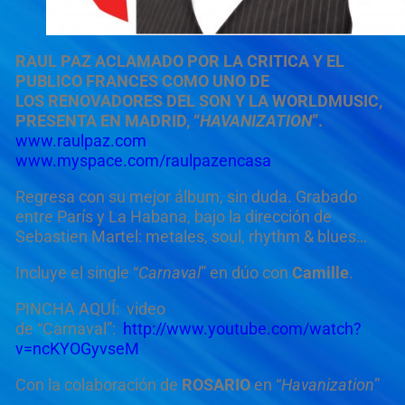
RAUL PAZ ACLAMADO POR LA CRITICA Y EL
PUBLICO FRANCES
COMO UNO DE
LOS RENOVADORES DE
L SON Y LA WORLDMUSIC,
PRESENTA EN MADRID,
“
HAVANIZATION
”
.
www.raulpaz.com
www.myspace.com/raulpazencasa
R
egresa con su mejor álbum, sin duda. Grabado
entre Par
í
s y La Habana, bajo la dirección de
Sebastien Martel: metales, soul, rhythm & blues…
Incluye el single
“
Carnaval
”
en dúo con
Camille
.
PINCHA AQUÍ:
video
de
“Carnaval”:
http://www.youtube.com/watch?
v=ncKYOGyvseM
Con la colaboración de
ROSARIO
en “
Havanization
”