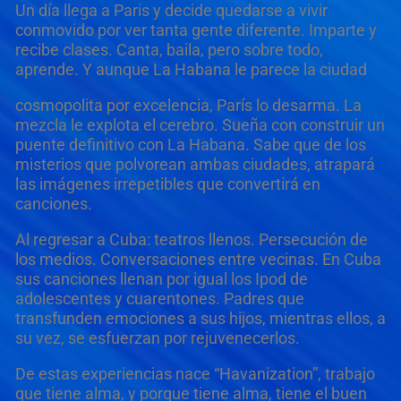
Un día llega a Paris y decide quedarse a vivir
conmovido por ver tanta gente diferente. Imparte y
recibe clases. Canta, baila, pero sobre todo,
aprende. Y aunque La Habana le parece la ciudad
cosmopolita por excelencia, París lo desarma. La
mezcla le explota el cerebro. Sueña con construir un
puente definitivo con La Habana.
Sabe que de los
misterios que polvorean ambas ciudades, atrapará
las imágenes irrepetibles que convertirá en
canciones.
Al regresar a Cuba: teatros llenos. Persecución de
los medios. Conversaciones entre vecinas. En Cuba
sus canciones llenan por igual los Ipod de
adolescentes y cuarentones. Padres que
transfunden emociones a sus hijos, mientras ellos, a
su vez, se esfuerzan por rejuvenecerlos.
De estas experiencias nace
“Havanization”,
trabajo
que tiene alma, y porque tiene alma, tiene el buen