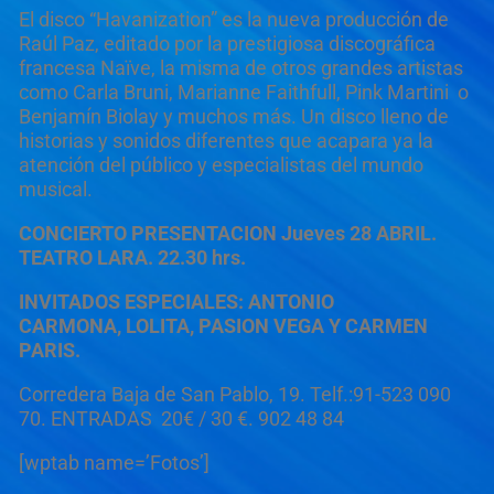
El disco “Havanization” es la nueva producción de
Raúl Paz, editado por la prestigiosa discográfica
francesa
Naïve
, la misma de otros grandes artistas
como
Carla Bruni, Marianne Faithfull, Pink Martini o
Benjamín Biolay
y muchos más
. Un disco lleno de
historias y sonidos diferentes que acapara ya la
atención del público y especialistas del mundo
musical.
CONCIERTO PRESENTACION Jueves 28 ABRIL.
TEATRO LARA. 22.30 hrs.
INVITADOS ESPECIALES:
ANTONIO
CARMONA,
LOLIT
A,
PASI
O
N VEGA
Y CARMEN
PARI
S.
Corredera Baja de San Pablo, 19
.
Telf.:91-523 090
70
.
ENTRADAS 20€ / 30 €.
902 48 84
[wptab name=’Fotos’]