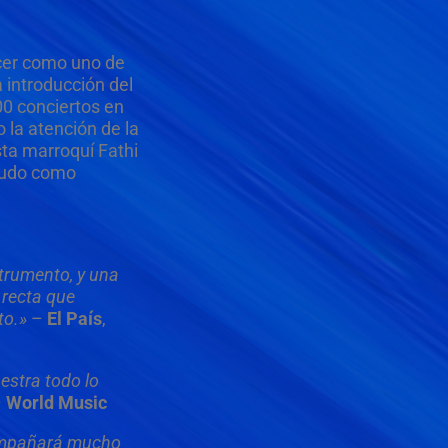
ocer como uno de
 introducción del
00 conciertos en
 la atención de la
sta marroquí Fathi
enudo como
strumento, y una
 recta que
to.»
–
El País
,
estra todo lo
–
World Music
compañará mucho