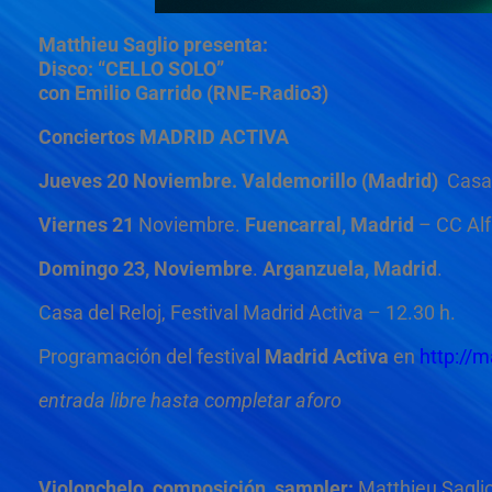
Matthieu Saglio presenta:
Disco: “CELLO SOLO”
con Emilio Garrido (RNE-Radio3)
Conciertos MADRID ACTIVA
Jueves 20 Noviembre.
Valdemorillo (Madrid)
Casa 
Viernes 21
Noviembre.
Fuencarral, Madrid
– CC Alf
Domingo 23, Noviembre
.
Arganzuela, Madrid
.
Casa del Reloj, Festival Madrid Activa – 12.30 h.
Programación del festival
Madrid Activa
en
http://m
entrada libre hasta completar aforo
Violonchelo, composición, sampler:
Matthieu Sagli