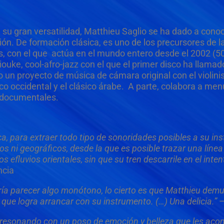
 su gran versatilidad, Matthieu Saglio se ha dado a con
ón. De formación clásica, es uno de los precursores de la
s, con el que actúa en el mundo entero desde el 2002 (5
ouke, cool-afro-jazz con el que el primer disco ha llamado
 un proyecto de música de cámara original con el violini
co occidental y el clásico árabe. A parte, colabora a m
 documentales.
ca, para extraer todo tipo de sonoridades posibles a su in
cos ni geográficos, desde la que es posible trazar una línea
s efluvios orientales, sin que su tren descarrile en el inten
ncia
odría parecer algo monótono, lo cierto es que Matthieu demu
 que logra arrancar con su instrumento. (…) Una delicia.”
 resonando con un poso de emoción y belleza que les a