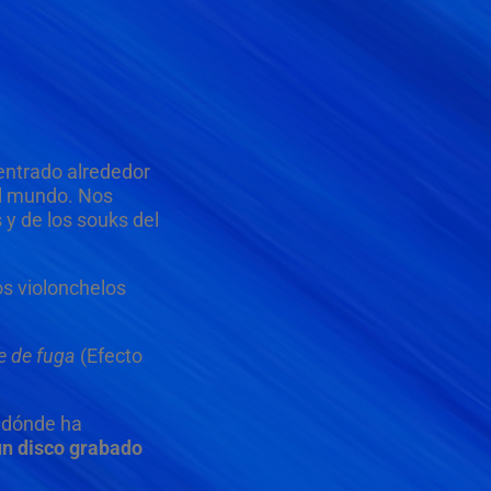
entrado alrededor
el mundo. Nos
y de los souks del
os violonchelos
e de fuga
(Efecto
, dónde ha
un disco grabado