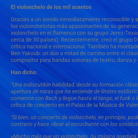
El violonchelo de los mil acentos
Gracias a un sonido inmediatamente reconocible y a
los violonchelistas más apasionantes de su generaci
violonchelo en el flamenco con su grupo Jerez-Texa
cerca de 30 países). Recientemente, creó el grupo Di
crítica nacional e internacional. También ha montado
Ben Yakoub: un dúo a mitad de camino entre el clási
compositor para bandas sonoras de teatro, danza y
Han dicho:
“Una indiscutible habilidad, desde su formación clási
apertura de miras que no entiende de límites estilísti
comience con Bach y llegue hasta el tango, el funk o lo
crítica de concierto en el Palau de la Música de Vale
“Si bien, un concierto de violonchelo, en principio, p
contrario y hace vibrar al escuchante con los sonidos
«Mucho más que un violonchelo. Su música quedará