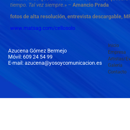
tiempo. Tal vez siempre.»
–
Amancio Prada
fotos de alta resolución, entrevista descargable, MP
www.matsag.com/cellosolo
Inicio
Azucena Gómez Bermejo
Empresa
Móvil: 609 24 54 99
Artistas/E
E-mail: azucena@yosoycomunicacion.es
Galería
Contacto