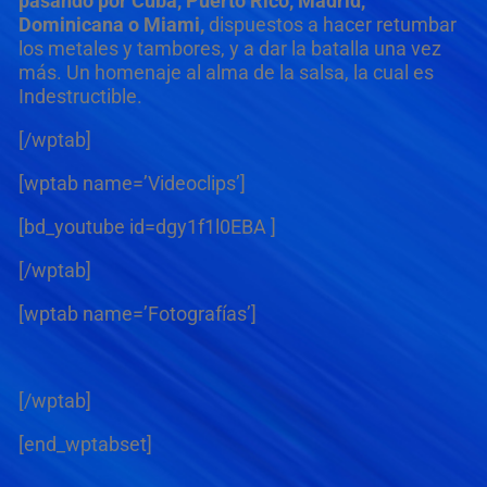
pasando por Cuba, Puerto Rico, Madrid,
Dominicana o
Miami,
dispuestos a hacer retumbar
los metales y tambores, y a dar la batalla una vez
más. Un homenaje al alma de la salsa, la cual es
Indestructible.
[/wptab]
[wptab name=’Videoclips’]
[bd_youtube id=dgy1f1l0EBA ]
[/wptab]
[wptab name=’Fotografías’]
[/wptab]
[end_wptabset]