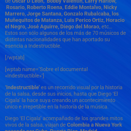
de
Oscar D’Leon, Bobby Valentin, Larry Harlow,
Rosario, Roberto Roena, Eddie Montalvo, Nicky
Marrero, Jorge Santana, Gonzalo Rubalcaba, los
Muñequitos de Matanza, Luis Perico Ortiz, Horacio
el Negro, José Aguirre, Diego del Morao,
etc…
Estos son sólo algunos de los más de 70 músicos de
distintas nacionalidades que han aportado su
esencia a Indestructible.
[/wptab]
[wptab name=’Sobre el documental
«Indestructible»‘]
‘Indestructible’
es un recorrido visual por la historia
de la salsa, desde sus inicios, hasta que Diego ‘El
Cigala’ la hace suya creando un acontecimiento
único e irrepetible en la historia de la música.
Diego ‘El Cigala’ acompañado de los grandes mitos
vivos de la salsa, viajan de
Colombia a Nueva York