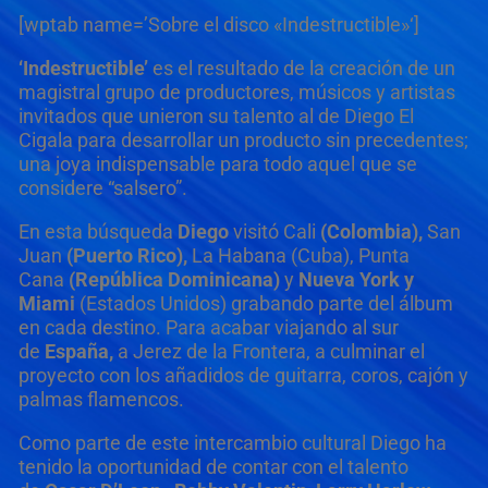
[wptab name=’Sobre el disco «Indestructible»‘]
‘Indestructible’
es el resultado de la creación de un
magistral grupo de productores, músicos y artistas
invitados que unieron su talento al de Diego El
Cigala para desarrollar un producto sin precedentes;
una joya indispensable para todo aquel que se
considere “salsero”.
En esta búsqueda
Diego
visitó Cali
(Colombia),
San
Juan
(Puerto Rico),
La Habana (Cuba), Punta
Cana
(República Dominicana)
y
Nueva York y
Miami
(Estados Unidos) grabando parte del álbum
en cada destino. Para acabar viajando al sur
de
España,
a Jerez de la Frontera, a culminar el
proyecto con los añadidos de guitarra, coros, cajón y
palmas flamencos.
Como parte de este intercambio cultural Diego ha
tenido la oportunidad de contar con el talento