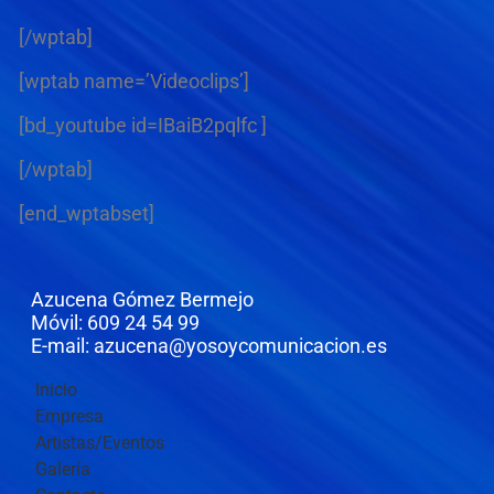
[/wptab]
[wptab name=’Videoclips’]
[bd_youtube id=IBaiB2pqlfc ]
[/wptab]
[end_wptabset]
Azucena Gómez Bermejo
Móvil: 609 24 54 99
E-mail: azucena@yosoycomunicacion.es
Inicio
Empresa
Artistas/Eventos
Galería