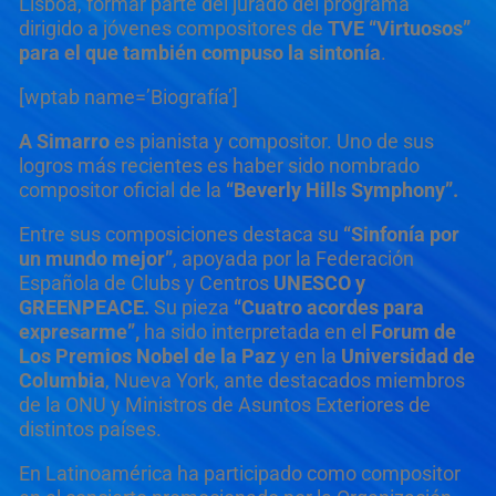
Lisboa, formar parte del jurado del programa
dirigido a jóvenes compositores de
TVE “Virtuosos”
para el que también compuso la sintonía
.
[wptab name=’Biografía’]
A Simarro
es pianista y compositor. Uno de sus
logros más recientes es haber sido nombrado
compositor oficial de la
“Beverly Hills Symphony”.
Entre sus composiciones destaca su
“Sinfonía por
un mundo mejor”
, apoyada por la Federación
Española de Clubs y Centros
UNESCO y
GREENPEACE.
Su pieza
“Cuatro acordes para
expresarme”,
ha sido interpretada en el
Forum de
Los Premios Nobel de la Paz
y en la
Universidad de
Columbia
, Nueva York, ante destacados miembros
de la ONU y Ministros de
Asuntos Exteriores de
distintos países.
En Latinoamérica ha participado como compositor