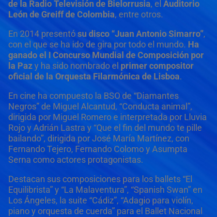
de la Radio Televisión de Bielorrusia
, el
Auditorio
León de Greiff de Colombia
, entre otros.
En 2014 presentó
su disco “Juan Antonio Simarro”
,
con el que se ha ido de gira por todo el mundo.
Ha
ganado el I Concurso Mundial de Composición por
la Paz
y ha sido nombrado el
primer compositor
oficial de la Orquesta Filarmónica de Lisboa
.
En cine ha compuesto la BSO de “Diamantes
Negros” de Miguel Alcantud, “Conducta animal”,
dirigida por Miguel Romero e interpretada por Lluvia
Rojo y Adrián Lastra y “Que el fin del mundo te pille
bailando”, dirigida por José María Martínez, con
Fernando Tejero, Fernando Colomo y Asumpta
Serna como actores protagonistas.
Destacan sus composiciones para los ballets “El
Equilibrista” y “La Malaventura”, “Spanish Swan” en
Los Ángeles, la suite “Cádiz”, “Adagio para violín,
piano y orquesta de cuerda” para el Ballet Nacional