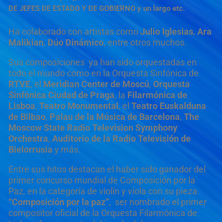
DE JEFES DE ESTADO Y DE GOBIERNO y un largo etc.
Ha colaborado con artistas como
Julio Iglesias
,
Ara
Malikian
,
Dúo Dinámico
, entre otros muchos.
Sus composiciones ya han sido orquestadas en
todo el mundo como en la Orquesta Sinfónica de
RTVE
, el
Meridian Center de Moscú
,
Orquesta
Sinfónica Ciudad de Praga
, la
Filarmónica de
Lisboa
,
Teatro Monumental
, el
Teatro Euskalduna
de Bilbao
,
Palau de la Música de Barcelona
,
The
Moscow State Radio Television Symphony
Orchestra
,
Auditorio de la Radio Televisión de
Bielorrusia
y más.
Entre sus hitos destacan el haber sido ganador del
primer concurso mundial de Composición por la
Paz, en la categoría de violín y viola con su pieza
“Composición por la paz”
, ser nombrado el primer
compositor oficial de la Orquesta Filarmónica de