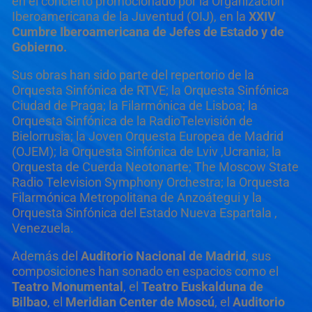
en el concierto promocionado por la Organización
Iberoamericana de la Juventud (OIJ), en la
XXIV
Cumbre Iberoamericana de Jefes de Estado y de
Gobierno.
Sus obras han sido parte del repertorio de la
Orquesta Sinfónica de RTVE; la Orquesta Sinfónica
Ciudad de Praga; la Filarmónica de Lisboa; la
Orquesta Sinfónica de la RadioTelevisión de
Bielorrusia; la Joven Orquesta Europea de Madrid
(OJEM); la Orquesta Sinfónica de Lviv ,Ucrania; la
Orquesta de Cuerda Neotonarte; The Moscow State
Radio Television Symphony Orchestra; la Orquesta
Filarmónica Metropolitana de Anzoátegui y la
Orquesta Sinfónica del Estado Nueva Espartala ,
Venezuela.
Además del
Auditorio Nacional de Madrid
, sus
composiciones han sonado en espacios como el
Teatro Monumental
, el
Teatro Euskalduna de
Bilbao
, el
Meridian Center de Moscú
, el
Auditorio