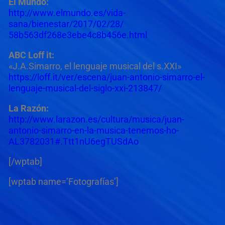
El Mundo:
http://www.elmundo.es/vida-
sana/bienestar/2017/02/28/
58b563df268e3ebe4c8b456e.html
ABC Loff it:
«J.A.Simarro, el lenguaje musical del s.XXI»
https://loff.it/ver/escena/
juan-antonio-simarro-el-
lenguaje-musical-del-siglo-
xxi-213847/
La Razón:
http://www.larazon.es/cultura/
musica/juan-
antonio-simarro-
en-la-musica-tenemos-ho-
AL3782031#.Ttt1nU6egTUSdAo
[/wptab]
[wptab name=’Fotografías’]