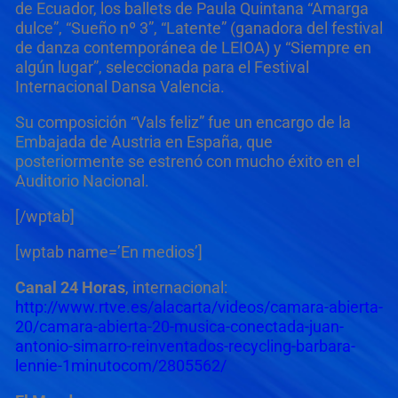
de Ecuador, los ballets de Paula Quintana “Amarga
dulce”, “Sueño nº 3”, “Latente” (ganadora del festival
de danza contemporánea de LEIOA) y “Siempre en
algún lugar”, seleccionada para el Festival
Internacional Dansa Valencia.
Su composición “Vals feliz” fue un encargo de la
Embajada de Austria en España, que
posteriormente se estrenó con mucho éxito en el
Auditorio Nacional.
[/wptab]
[wptab name=’En medios’]
Canal 24 Horas
, internacional:
http://www.rtve.es/alacarta/
videos/camara-abierta-
20/
camara-abierta-20-musica-
conectada-juan-
antonio-
simarro-reinventados-
recycling-barbara-
lennie-
1minutocom/2805562/