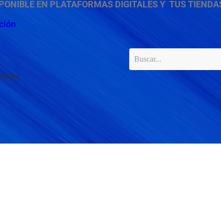
SPONIBLE
EN
PLATAFORMAS DIGITALES
Y
TUS TIENDAS
ción
ventos