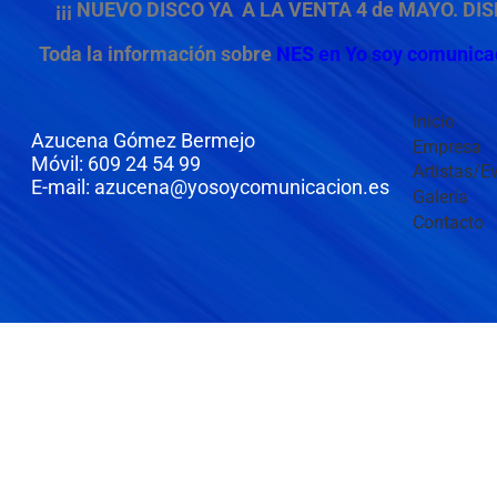
¡¡¡ NUEVO DISCO YA A LA VENTA 4 de MAYO. DI
Toda la información sobre
NES en Yo soy comunica
Inicio
Azucena Gómez Bermejo
Empresa
Móvil: 609 24 54 99
Artistas/E
E-mail: azucena@yosoycomunicacion.es
Galería
Contacto