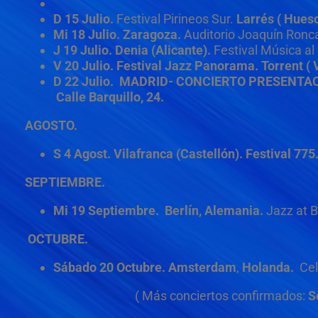
D 15 Julio.
Festival Pirineos Sur.
Larrés ( Huesc
Mi 18 Julio. Zaragoza.
Auditorio Joaquín Ronca
J
19 Julio. Denia (Alicante).
Festival Música al 
V 20 Julio. Festival Jazz Panorama. Torrent ( V
D 22 Julio. MADRID- CONCIERTO PRESENTACIO
Calle Barquillo, 24.
AGOSTO.
S 4 Agost. Vilafranca (Castellón). Festival 775.
SEPTIEMBRE
.
Mi 19 Septiembre. Berlín, Alemania.
Jazz at B
OCTUBRE.
Sábado 20 Octubre. Amsterdam
,
Holanda.
Cel
( Más conciertos confirmados:
S