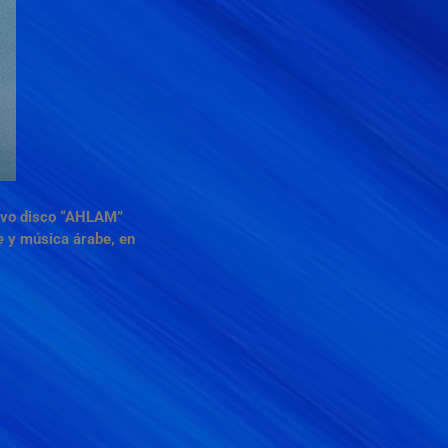
uevo disco “AHLAM”
e
y música árabe, en