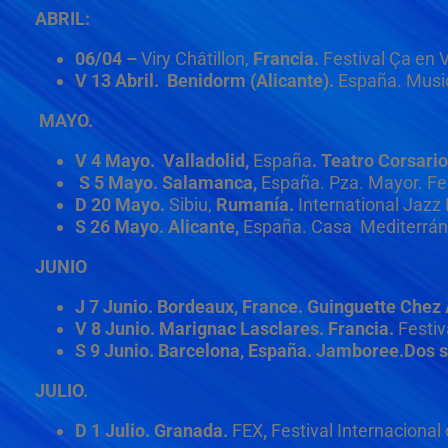
ABRIL:
06/04 –
Viry Châtillon,
Francia.
Festival Ça en 
V 13 Abril. Benidorm (Alicante).
España.
Music
MAYO.
V 4 Mayo. Valladolid,
España
. Teatro Corsario
S 5 Mayo. Salamanca,
España.
Pza. Mayor. Fer
D 20 Mayo.
Sibiu,
Rumanía.
International Jazz 
S 26 Mayo. Alicante,
España.
Casa Mediterrán
JUNIO
J 7 Junio. Bordeaux, France. Guinguette Chez 
V 8 Junio
.
Marignac Lasclares.
Francia.
Festiv
S 9 Junio. Barcelona, España. Jamboree.Dos se
JULIO.
D 1 Julio. Granada.
FEX
,
Festival Internacional