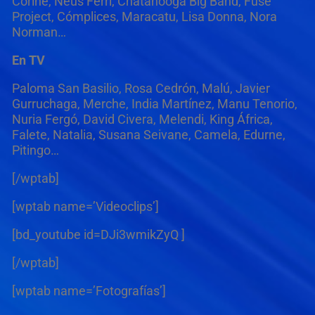
Corine, Neus Ferri, Chatanooga Big Band, Fuse
Project, Cómplices, Maracatu, Lisa Donna, Nora
Norman…
En TV
Paloma San Basilio, Rosa Cedrón, Malú, Javier
Gurruchaga, Merche, India Martínez, Manu Tenorio,
Nuria Fergó, David Civera, Melendi, King África,
Falete, Natalia, Susana Seivane, Camela, Edurne,
Pitingo…
[/wptab]
[wptab name=’Videoclips’]
[bd_youtube id=DJi3wmikZyQ ]
[/wptab]
[wptab name=’Fotografías’]