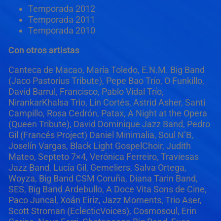
Temporada 2012
Temporada 2011
Temporada 2010
Con otros artistas
Canteca de Macao, María Toledo, E.N.M. Big Band
(Jaco Pastorius Tribute), Pepe Bao Trío, O Funkillo,
David Barrul, Francisco, Pablo Vidal Trío,
NirankarKhalsa Trio, Lin Cortés, Astrid Asher, Santi
Campillo, Rosa Cedrón, Patax, A Night at the Opera
(Queen Tribute), David Dominique Jazz Band, Pedro
Gil (Francés Project) Daniel Minimalia, Soul N’B,
Joselín Vargas, Black Light GospelChoir, Judith
Mateo, Septeto 7×4, Verónica Ferreiro, Traviesas
Jazz Band, Lucía Gil, Gemeliers, Salva Ortega,
Woyza, Big Band CSM Coruña, Diana Tarin Band,
SES, Big Band Ardebullo, A Doce Vita Sons de Cine,
Paco Juncal, Xoán Eiriz, Jazz Moments, Trio Aser,
Scott Stroman (EclecticVoices), Cosmosoul, Erin