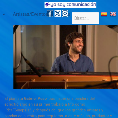
Artistas/Eventos
Galería
Contacto
El pianista
Gabriel Peso
, tras hacer una bandera del
eclecticismo en su primer trabajo a trío como
líder “Sinapsis”, y después de que los grandes artistas y
bandas de nuestro país requieran a este músico, productor y