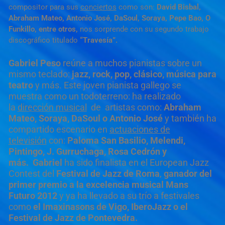
compositor para sus
conciertos
como son:
David Bisbal,
Abraham Mateo, Antonio José, DaSoul, Soraya, Pepe Bao, O
Funkillo, entre otros,
nos sorprende con su segundo trabajo
discográfico titulado
“Travesía”.
Gabriel Peso
reúne a muchos pianistas sobre un
mismo teclado:
jazz, rock, pop, clásico, música para
teatro
y más. Este joven pianista gallego se
muestra como un todoterreno: ha realizado
la
dirección musical
de artistas como:
Abraham
Mateo, Soraya, DaSoul o Antonio José
y también
ha
compartido escenario en
actuaciones de
televisión
con:
Paloma San Basilio, Melendi,
Pintingo, J. Gurruchaga, Rosa Cedrón y
más.
Gabriel
ha sido finalista en el European Jazz
Contest del
Festival de Jazz de Roma
,
ganador del
primer premio a la excelencia musical Mans
Futuro 2012
y ya ha llevado a su trío a festivales
como
el Imaxinasons de Vigo, IberoJazz o el
Festival de Jazz de Pontevedra.