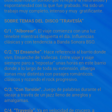
espontaneidad con la que fue grabado. Ha sido un
trabajo muy completo, intenso y muy gratificante.
SOBRE TEMAS DEL DISCO “TRAVESÍA”
C/1. “Alborear”.
El viaje comienza con una luz
ténebre mientras despierta el día. Influencias
clásicas y con tendencia a Banda Sonora BSO.
C/2. “El Ensanche”.
Hace referencia al barrio donde
vivo, Ensanche de Vallecas. Entre viaje y viaje
siempre paro a “repostar” unas horas en este barrio
donde a lo largo de toda su extensión, alberga
zonas muy distintas con pasajes románticos,
clásicos y rozando el rock progresivo.
C/3. “Con Torsión”.
Juego de palabras durante el
oleaje a través de un jazz lleno de arreglos y
amalgamas.
C/4. “Travesía”.
Ya en velocidad de crucero, a