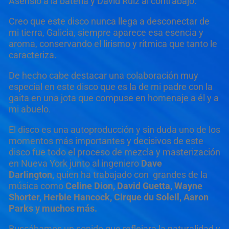
Asensio a la batería y David Ruiz al contrabajo.
Creo que este disco nunca llega a desconectar de
mi tierra, Galicia, siempre aparece esa esencia y
aroma, conservando el lirismo y rítmica que tanto le
caracteriza.
De hecho cabe destacar una colaboración muy
especial en este disco que es la de mi padre con la
gaita en una jota que compuse en homenaje a él y a
mi abuelo.
El disco es una autoproducción y sin duda uno de los
momentos más importantes y decisivos de este
disco fue todo el proceso de mezcla y masterización
en Nueva York junto al ingeniero
Dave
Darlington
,
quien ha trabajado con grandes de la
música
como
Celine Dion, David Guetta, Wayne
Shorter, Herbie Hancock, Cirque du Soleil, Aaron
Parks y muchos más.
Buscábamos un sonido que reflejara la naturalidad y