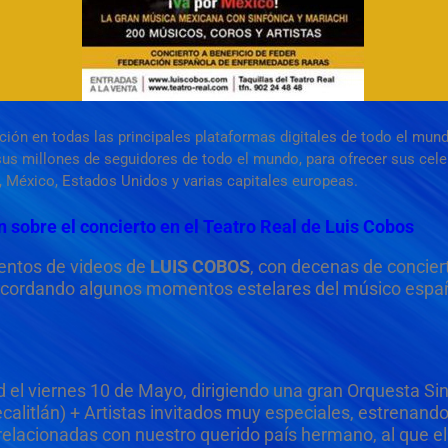
ón en todas las principales plataformas digitales de todo el mun
e sus millones de seguidores de todo el mundo, para ofrecer sus cel
 México, Estados Unidos y varias capitales europeas.
sobre el concierto en el Teatro Real de Luis Cobos
ientos de videos de
LUIS COBOS
, con decenas de concier
ecordando algunos momentos estelares del músico españ
d el viernes 10 de Mayo, dirigiendo una gran Orquesta Si
calitlán) + Artistas invitados muy especiales, estrenan
lacionadas con nuestro querido país hermano, al que e