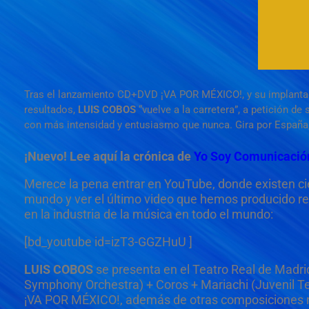
Tras el lanzamiento CD+DVD ¡VA POR MÉXICO!, y su implantaci
resultados,
LUIS COBOS
“vuelve a la carretera”, a petición d
con más intensidad y entusiasmo que nunca. Gira por España,
¡Nuevo! Lee aquí la crónica de
Yo Soy Comunicación 
Merece la pena entrar en YouTube, donde existen c
mundo y ver el último video que hemos producido r
en la industria de la música en todo el mundo:
[bd_youtube id=izT3-GGZHuU ]
LUIS COBOS
se presenta en el Teatro Real de Madri
Symphony Orchestra) + Coros + Mariachi (Juvenil Te
¡VA POR MÉXICO!, además de otras composiciones re