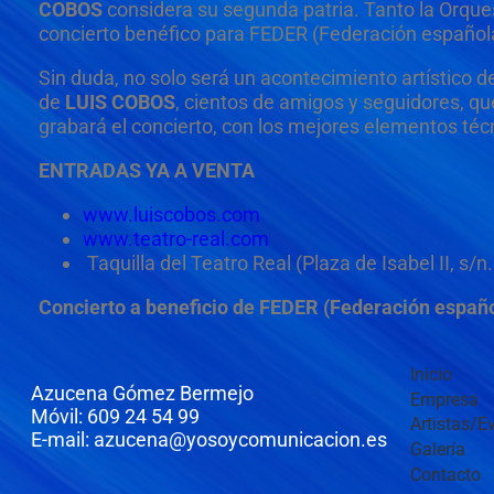
COBOS
considera su segunda patria. Tanto la Orque
concierto benéfico para FEDER (Federación españo
Sin duda, no solo será un acontecimiento artístico 
de
LUIS COBOS
, cientos de amigos y seguidores, qu
grabará el concierto, con los mejores elementos técn
ENTRADAS YA A VENTA
www.luiscobos.com
www.teatro-real.com
Taquilla del Teatro Real (Plaza de Isabel II, s
Concierto a beneficio de FEDER (Federación españ
Inicio
Azucena Gómez Bermejo
Empresa
Móvil: 609 24 54 99
Artistas/E
E-mail: azucena@yosoycomunicacion.es
Galería
Contacto