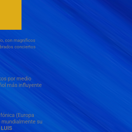
do, con magníficos
ebrados conciertos
tos por medio
ol más influyente
nfónica (Europa
do mundialmente su
l
LUIS