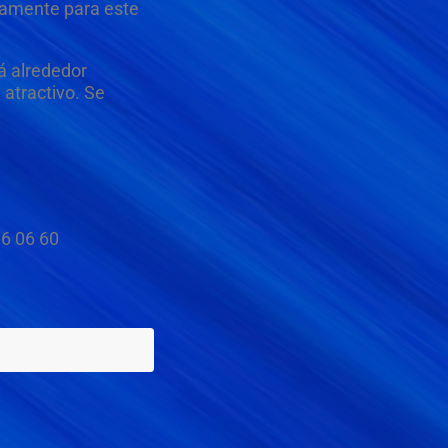
ivamente para este
á alrededor
 atractivo. Se
16 06 60