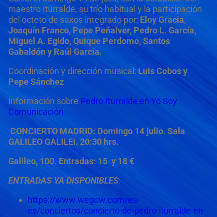
maestro Iturralde, su trío habitual y la participación
del octeto de saxos integrado por:
Eloy Gracia,
Joaquín Franco, Pepe Peñalver, Pedro L. García,
Miguel A. Egido, Quique Perdomo, Santos
Gabaldón y Raúl García.
Coordinación y dirección musical:
Luis Cobos y
Pepe Sánchez
Información sobre
Pedro Iturralde en Yo Soy
Comunicación
CONCIERTO MADRID:
Domingo 14 julio.
Sala
GALILEO GALILEI.
20:30
hrs.
Galileo, 100. Entradas: 15 y 18 €
ENTRADAS YA DISPONIBLES
:
https://www.wegow.com/es-
es/conciertos/concierto-de-pedro-iturralde-en-