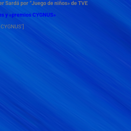
er Sardá por “Juego de niños» de TVE
ores y «premios CYGNUS»
s CYGNUS’]