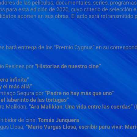
ores de las películas, documentales, series, programas 
s para esta edición de 2020, cuyo criterio de selección e
idatos aporten en sus obras. El acto será retransmitido 
 les hará entrega de los “Premio Cygnus” en su correspond
nio Resines por
“Historias de nuestro cine”
era infinita”
 el más allá”
antiago Segura por
“Padre no hay más que uno”
el laberinto de las tortugas”
ra Malikian,
“Ara Malikian: Una vida entre las cuerdas”
(
hibidor de cine:
Tomás Junquera
rgas Llosa,
“Mario Vargas Llosa, escribir para vivir: Mari