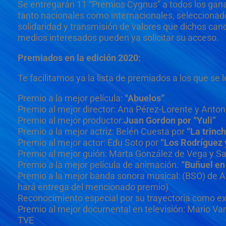
Se entregarán 11 “Premios Cygnus” a todos los ganad
tanto nacionales como internacionales, seleccionado
solidaridad y transmisión de valores que dichos cand
medios interesados pueden ya solicitar su acceso.
Premiados en la edición 2020:
Te facilitamos ya la lista de premiados a los que se
Premio a la mejor película:
“Abuelos”
Premio al mejor director: Ana Pérez-Lorente y Anto
Premio al mejor productor:
Juan Gordon por “Yuli”
Premio a la mejor actriz: Belén Cuesta por
“La trinch
Premio al mejor actor: Edu Soto por
“Los Rodríguez y
Premio al mejor guión: Marta González de Vega y S
Premio a la mejor película de animación.
“Buñuel en 
Premio a la mejor banda sonora musical: (BSO) de A
hará entrega del mencionado premio)
Reconocimiento especial por su trayectoria como ex
Premio al mejor documental en televisión: Mario Va
TVE