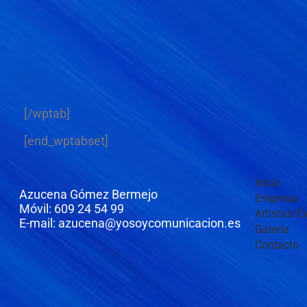
[/wptab]
[end_wptabset]
Inicio
Azucena Gómez Bermejo
Empresa
Móvil: 609 24 54 99
Artistas/E
E-mail: azucena@yosoycomunicacion.es
Galería
Contacto