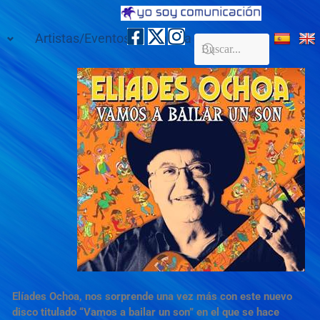
Artistas/Eventos
Galería
Contacto
Elíades Ochoa, nos sorprende una vez más con este nuevo
disco titulado “Vamos a bailar un son” en el que se hace