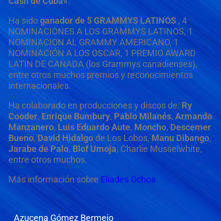
Cash de Cuba»
.
Ha sido
ganador de 5 GRAMMYS LATINOS
, 4
NOMINACIONES A LOS GRAMMYS LATINOS, 1
NOMINACION AL GRAMMY AMERICANO, 1
NOMINACIÓN A LOS OSCAR, 1 PREMIO AWARD
LATIN DE CANADA (los Grammys canadienses),
entre otros muchos premios y reconocimientos
internacionales.
Ha colaborado en producciones y discos de:
Ry
Cooder
,
Enrique Bumbury
,
Pablo Milanés
,
Armando
Manzanero
,
Luis Eduardo Aute
,
Moncho
,
Descemer
Bueno
,
David Hidalgo
de Los Lobos,
Manu Dibango
,
Jarabe de Palo
,
Blof Umoja
, Charlie Musselwhite,
entre otros muchos.
Más información sobre
Eliades Ochoa
Azucena Gómez Bermejo