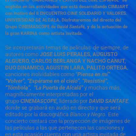
engloba en las actividades que está desarrollando CIMUART
con motivo del II ENCUENTRO CINE SOLIDARIO Y VALORES.
UNIVERSIDAD DE ALCALA. Disfrutaremos del directo del
Grupo CINEMASCOPE de
David Santafé,
y de la actuación de
la gran
KARINA
como artista invitada.
Se interpretarán temas de películas de siempre, de
autores como
JOSE LUIS PERALES, AUGUSTO
ALGUERO, CARLOS BERLANGA Y NACHO CANUT,
DUO DINAMICO, AGUSTIN LARA, PALITO ORTEGA
,
canciones inolvidables como “
Piensa en mí”
“Volver”, “Espérame en el cielo”, “Resistiré”,
“Tómbola”, “La Puerta de Alcalá”
y muchas más,
magníficamente interpretadas por el
grupo
CINEMASCOPE,
liderado por
DAVID SANTAFE
,
donde se grabará en audio en directo y que será
editado por la discográfica
Blanco y Negro.
Este
concierto contará con la proyección de imágenes de
las películas a las que pertenecen las canciones y
en esta ocasión cuenta con una artista invitada de