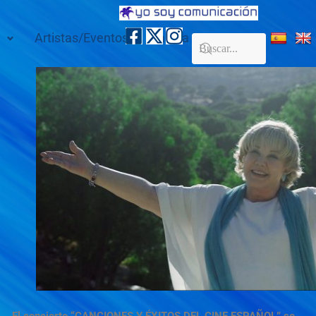
Artistas/Eventos
Galería
Contacto
El concierto
“CANCIONES Y ÉXITOS DEL CINE ESPAÑOL”
se