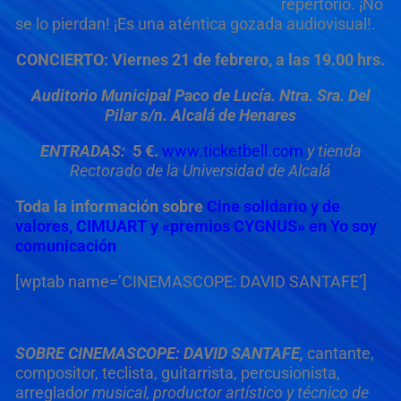
repertorio. ¡No
se lo pierdan! ¡Es una aténtica gozada audiovisual!.
CONCIERTO: Viernes 21 de febrero, a las 19.00 hrs.
Auditorio Municipal Paco de Lucía. Ntra. Sra. Del
Pilar s/n. Alcalá de Henares
ENTRADAS:
5 €.
www.ticketbell.com
y tienda
Rectorado de la Universidad de Alcalá
Toda la información sobre
Cine solidario y de
valores, CIMUART y «premios CYGNUS» en Yo soy
comunicación
[wptab name=’CINEMASCOPE: DAVID SANTAFE’]
SOBRE CINEMASCOPE:
DAVID SANTAFE,
cantante,
compositor, teclista, guitarrista, percusionista,
arreglad
or musical, productor artístico y técnico de