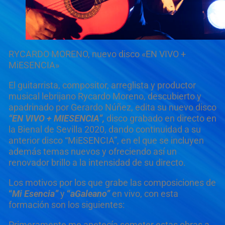
RYCARDO MORENO, nuevo disco «EN VIVO +
MiESENCIA»
El guitarrista, compositor, arreglista y productor
musical lebrijano Rycardo Moreno, descubierto y
apadrinado por Gerardo Núñez, edita su nuevo disco
“EN VIVO + MIESENCIA”,
disco grabado en directo en
la Bienal de Sevilla 2020, dando continuidad a su
anterior disco “MiESENCIA”, en el que se incluyen
además temas nuevos y ofreciendo así un
renovador brillo a la intensidad de su directo.
Los motivos por los que grabe las composiciones de
“
Mi Esencia”
y
“
aGaleano”
en vivo, con esta
formación son los siguientes:
Primeramente me apetecía someter estas obras a