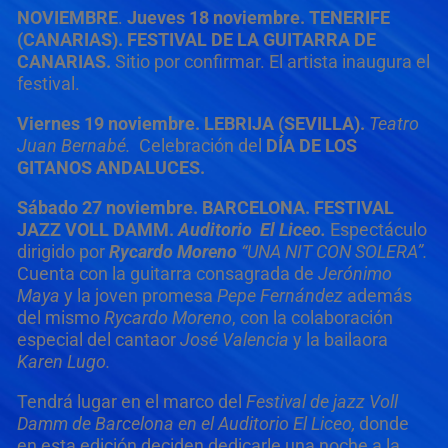
NOVIEMBRE
.
Jueves 18 noviembre. TENERIFE
(CANARIAS). FESTIVAL DE LA GUITARRA DE
CANARIAS.
Sitio por confirmar. El artista inaugura el
festival.
Viernes 19 noviembre.
LEBRIJA (SEVILLA).
Teatro
Juan Bernabé.
Celebración del
DÍA DE LOS
GITANOS ANDALUCES.
Sábado 27 noviembre.
BARCELONA. FESTIVAL
JAZZ VOLL DAMM.
Auditorio El Liceo.
Espectáculo
dirigido por
Rycardo Moreno
“UNA NIT CON SOLERA”.
Cuenta con la guitarra consagrada de
Jerónimo
Maya
y la joven promesa
Pepe Fernández
además
del mismo
Rycardo Moreno
, con la colaboración
especial del cantaor
José Valencia
y la bailaora
Karen Lugo.
Tendrá lugar en el marco del
Festival de jazz Voll
Damm de Barcelona en el Auditorio El Liceo,
donde
en esta edición deciden dedicarle una noche a la