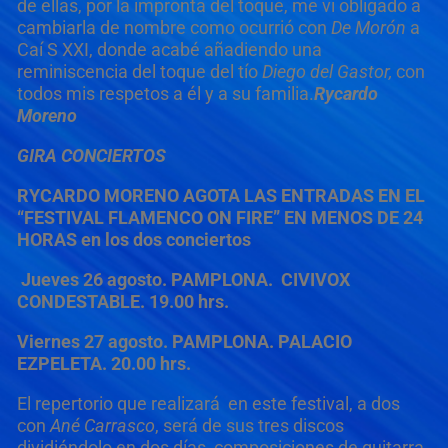
de ellas, por la impronta del toque, me vi obligado a
cambiarla de nombre como ocurrió con
De Morón
a
Caí S XXI, donde acabé añadiendo una
reminiscencia del toque del tío
Diego del Gastor,
con
todos mis respetos a él y a su familia.
Rycardo
Moreno
GIRA CONCIERTOS
RYCARDO MORENO AGOTA LAS ENTRADAS EN EL
“FESTIVAL FLAMENCO ON FIRE”
EN MENOS DE 24
HORAS en los dos conciertos
Jueves 26 agosto. PAMPLONA. CIVIVOX
CONDESTABLE. 19.00 hrs.
Viernes 27 agosto. PAMPLONA. PALACIO
EZPELETA. 20.00 hrs.
El repertorio que realizará en este festival, a dos
con
Ané Carrasco
, será de sus tres discos
dividiéndolo en dos días, composiciones de guitarra