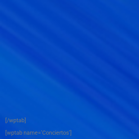
[/wptab]
[wptab name=’Conciertos’]