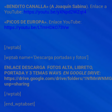
«BENDITO CANALLA» (A Joaquín Sabina
). Enlace a
YouTube:
https://youtu.be/yXNpd2WZqt4
«PICOS DE EUROPA».
Enlace YouTube:
https://youtu.be/LTmHDkO73Vw
[/wptab]
[wptab name=’Descarga portadas y fotos’]
ENLACE DESCARGA FOTOS ALTA, LIBRETO,
PORTADA Y 3 TEMAS WAVS
EN GOOGLE DRIVE
:
https://drive.google.com/drive/folders/1NfMnW
usp=sharing
[/wptab]
[end_wptabset]