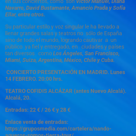
en sus conciertos, como son
Víctor Manuel, Diana
Navarro, David Bustamante, Amancio Prada y Sofía
Ellar, entre otros.
Su particular estilo y voz singular le ha llevado a
llenar grandes salas y teatros no sólo de España
sino de todo el mundo, logrando cautivar a un
público ya fiel y entregado, en ciudades y países
tan diversos como
Los Ángeles, San Francisco,
Miami, Suiza, Argentina, México, Chile y Cuba.
CONCIERTO PRESENTACIÓN EN MADRID. Lunes
14 FEBRERO.
20:00 hrs.
TEATRO COFIDIS ALCÁZAR (antes Nuevo Alcalá).
Alcalá, 20.
Entradas: 22 € / 26 € y 28 €
Enlace venta de entradas:
https://gruposmedia.com/cartelera/nando-
agueros-somos-tierra-tour/