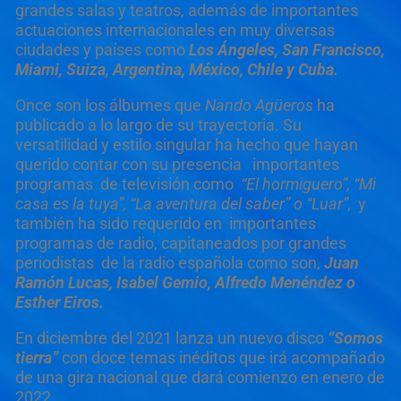
grandes salas y teatros, además de importantes
actuaciones internacionales en muy diversas
ciudades y países como
Los Ángeles, San Francisco,
Miami, Suiza, Argentina, México, Chile y Cuba.
Once son los álbumes que
Nando Agüeros
ha
publicado a lo largo de su trayectoria. Su
versatilidad y estilo singular ha hecho que hayan
querido contar con su presencia importantes
programas de televisión como
“El hormiguero”, “Mi
casa es la tuya”, “La aventura del saber” o “Luar”,
y
también ha sido requerido en importantes
programas de radio, capitaneados por grandes
periodistas de la radio española como son,
Juan
Ramón Lucas, Isabel Gemio, Alfredo Menéndez o
Esther Eiros.
En diciembre del 2021 lanza un nuevo disco
“Somos
tierra”
con doce temas inéditos que irá acompañado
de una gira nacional que dará comienzo en enero de
2022.