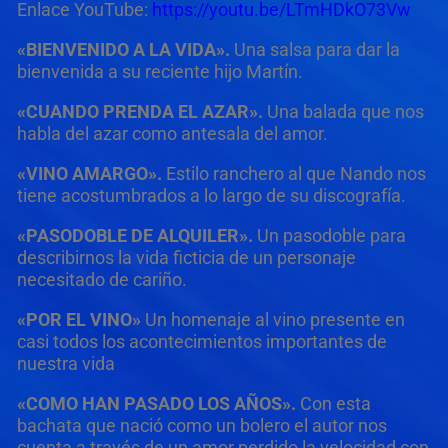
Enlace YouTube:
https://youtu.be/LTmHDkO73Vw
«BIENVENIDO A LA VIDA».
Una salsa para dar la
bienvenida a su reciente hijo Martín.
«CUANDO PRENDA EL AZAR».
Una balada que nos
habla del azar como antesala del amor.
«VINO AMARGO».
Estilo ranchero al que Nando nos
tiene acostumbrados a lo largo de su discografía.
«PASODOBLE DE ALQUILER».
Un pasodoble para
describirnos la vida ficticia de un personaje
necesitado de cariño.
«POR EL VINO»
Un homenaje al vino presente en
casi todos los acontecimientos importantes de
nuestra vida
«COMO HAN PASADO LOS AÑOS».
Con esta
bachata que nació como un bolero el autor nos
cuenta a través de un amor perdido la velocidad con