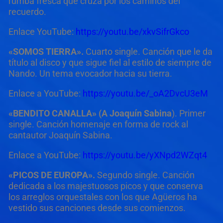
rumba fresca que cruza por los caminos del
recuerdo.
Enlace YouTube:
https://youtu.be/xkvSifrGkco
«SOMOS TIERRA».
Cuarto single. Canción que le da
título al disco y que sigue fiel al estilo de siempre de
Nando. Un tema evocador hacia su tierra.
Enlace a YouTube:
https://youtu.be/_oA2DvcU3eM
«BENDITO CANALLA» (A Joaquín Sabina
). Primer
single. Canción homenaje en forma de rock al
cantautor Joaquín Sabina.
Enlace a YouTube:
https://youtu.be/yXNpd2WZqt4
«PICOS DE EUROPA».
Segundo single. Canción
dedicada a los majestuosos picos y que conserva
los arreglos orquestales con los que Agüeros ha
vestido sus canciones desde sus comienzos.