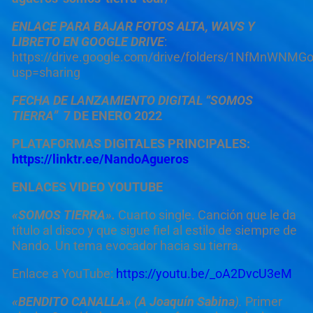
ENLACE PARA BAJAR FOTOS ALTA, WAVS Y
LIBRETO EN GOOGLE DRIVE
:
https://drive.google.com/drive/folders/1NfMnWN
usp=sharing
FECHA DE LANZAMIENTO DIGITAL
“SOMOS
TIERRA”
7 DE ENERO 2022
PLATAFORMAS DIGITALES PRINCIPALES:
https://linktr.ee/NandoAgueros
ENLACES VIDEO YOUTUBE
«SOMOS TIERRA».
Cuarto single. Canción que le da
título al disco y que sigue fiel al estilo de siempre de
Nando. Un tema evocador hacia su tierra.
Enlace a YouTube:
https://youtu.be/_oA2DvcU3eM
«BENDITO CANALLA» (A Joaquín Sabina
).
Primer