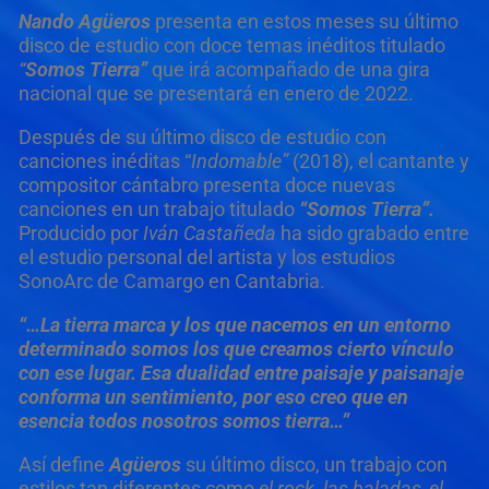
Nando Agüeros
presenta en estos meses su último
disco de estudio con doce temas inéditos titulado
“
Somos Tierra”
que irá acompañado de una gira
nacional que se presentará en enero de 2022.
Después de su último disco de estudio con
canciones inéditas “
Indomable”
(2018), el cantante y
compositor cántabro presenta doce nuevas
canciones en un trabajo titulado
“Somos Tierra”.
Producido por
Iván Castañeda
ha sido grabado entre
el estudio personal del artista y los estudios
SonoArc de Camargo en Cantabria.
“…La tierra marca y los que nacemos en un entorno
determinado somos los que creamos cierto vínculo
con ese lugar. Esa dualidad entre paisaje y paisanaje
conforma un sentimiento, por eso creo que en
esencia todos nosotros somos tierra…”
Así define
Agüeros
su último disco, un trabajo con
estilos tan diferentes como
el rock
,
las baladas,
el