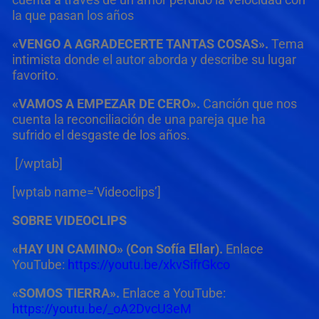
la que pasan los años
«VENGO A AGRADECERTE TANTAS COSAS».
Tema
intimista donde el autor aborda y describe su lugar
favorito.
«VAMOS A EMPEZAR DE CERO».
Canción que nos
cuenta la reconciliación de una pareja que ha
sufrido el desgaste de los años.
[/wptab]
[wptab name=’Videoclips’]
SOBRE VIDEOCLIPS
«HAY UN CAMINO» (Con Sofía Ellar).
Enlace
YouTube:
https://youtu.be/xkvSifrGkco
«SOMOS TIERRA».
Enlace a YouTube:
https://youtu.be/_oA2DvcU3eM