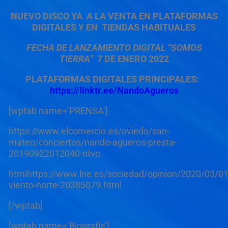
NUEVO DISCO YA A LA VENTA EN PLATAFORMAS
DIGITALES Y EN TIENDAS HABITUALES
FECHA DE LANZAMIENTO DIGITAL
“SOMOS
TIERRA”
7 DE ENERO 2022
PLATAFORMAS DIGITALES PRINCIPALES:
https://linktr.ee/NandoAgueros
[wptab name=’PRENSA’]
https://www.elcomercio.es/oviedo/san-
mateo/conciertos/nando-agueros-presta-
20190922012040-ntvo.
htmlhttps://www.lne.es/sociedad/opinion/2020/03/01
viento-norte-20385079.html
[/wptab]
[wptab name=’Biografía’]