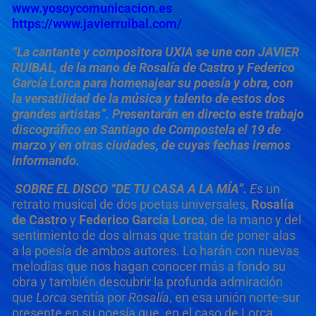
www.yosoycomunicacion.es
https://www.javierruibal.com/
“La cantante y compositora UXIA se une con JAVIER
RUIBAL, de la mano de Rosalía de Castro y Federico
García Lorca para homenajear su poesía y obra, con
la versatilidad de la música y talento de estos dos
grandes artistas”. Presentarán en directo este trabajo
discográfico en Santiago de Compostela el 19 de
marzo y en otras ciudades, de cuyas fechas iremos
informando.
SOBRE EL DISCO “
DE TU CASA A LA MÍA”.
Es
un
retrato musical de dos poetas universales,
Rosalía
de Castro
y
Federico García
Lorca
, de la mano y del
sentimiento de dos almas que tratan de poner alas
a la poesía de ambos autores. Lo harán con nuevas
melodías que nos hagan conocer más a fondo su
obra y también descubrir la profunda admiración
que
Lorca
sentía por
Rosalía
, en esa unión norte-sur
presente en su poesía que, en el caso de Lorca,