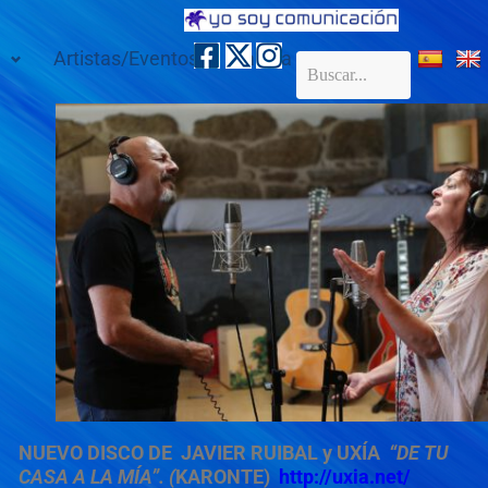
Artistas/Eventos
Galería
Contacto
NUEVO DISCO DE
JAVIER RUIBAL y UXÍA
“DE TU
CASA A LA MÍA”.
(
KARONTE)
http://uxia.net/