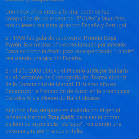
Con trece años entra a formar parte de las
compañías de los maestros “
El G
ü
ito
” y Manolete
,
con quienes realizara giras por España y Portugal.
En 1998 fue galardonado con el
Premio Copa
Pavó
n
. Ese mismo año es reclamado por Antonio
Canales como invitado para su espectáculo “La raíz“
realizando una gira por España.
En el año 2000 obtuvo el
Premio al Mejor Bailar
ín
en el Certamen de Coreografía del Teatro Albéniz
de la Comunidad de Madrid. El mismo año es
Becado por la Fundación de Autor en la prestigiosa
Cátedra Alicia Alonso de Ballet clásico.
Algunos años después es invitado por el genial
cineasta francés
Tony Gatlif
, para ser el primer
bailarín de su película “
Vertiges
”, realizando una
extensa gira por Francia e Italia.