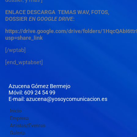
ENLACE DESCARGA
TEMAS WAV,
FOTOS,
DOSSIER
EN GOOGLE DRIVE
:
https://drive.google.com/drive/folders/1HqcQAbI6
usp=share_link
[/wptab]
[end_wptabset]
Azucena Gómez Bermejo
Móvil: 609 24 54 99
E-mail: azucena@yosoycomunicacion.es
Inicio
Empresa
Artistas/Eventos
Galería