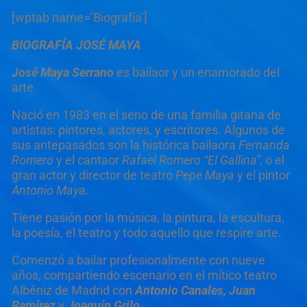
[wptab name=’Biografía’]
BIOGRAFÍA JOSÉ MAYA
Jos
é
Maya Serrano
es bailaor y un enamorado del
arte.
Nació en 1983 en el seno de una familia gitana de
artistas: pintores, actores, y escritores. Algunos de
sus antepasados son la histórica bailaora
Fernanda
Romero
y el cantaor
Rafael Romero
“
El Gallina
”,
o el
gran actor y director de teatro
Pepe Maya
y el pintor
Antonio Maya.
Tiene pasión por la música, la pintura, la escultura,
la poesía, el teatro y todo aquello que respire arte.
Comenzó a bailar profesionalmente con nueve
años, compartiendo escenario en el mítico teatro
Albéniz de Madrid con
Antonio Canales,
Juan
Ram
írez
y
Joaquí
n Grilo.