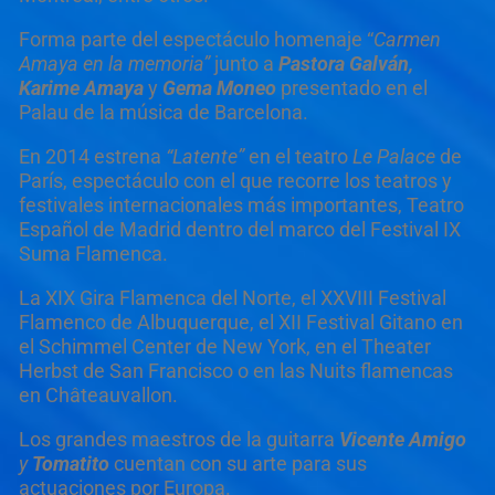
Forma parte del espectáculo homenaje “
Carmen
Amaya en la memoria
”
junto a
Pastora Galv
án,
Karime Amaya
y
Gema Moneo
presentado en el
Palau de la música de Barcelona.
En 2014 estrena
“Latente”
en el teatro
Le Palace
de
París, espectáculo con el que recorre los teatros y
festivales internacionales más importantes, Teatro
Español de Madrid dentro del marco del Festival IX
Suma Flamenca.
La XIX Gira Flamenca del Norte, el XXVIII Festival
Flamenco de Albuquerque, el XII Festival Gitano en
el Schimmel Center de New York, en el Theater
Herbst de San Francisco o en las Nuits flamencas
en Châteauvallon.
Los grandes maestros de la guitarra
Vicente Amigo
y
Tomatito
cuentan con su arte para sus
actuaciones por Europa.