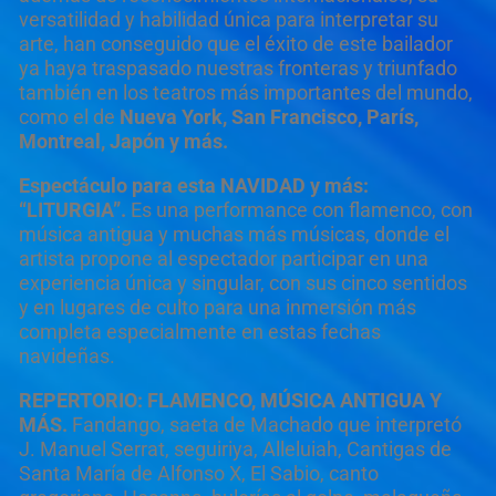
versatilidad y habilidad única para interpretar su
arte, han conseguido que el éxito de este bailador
ya haya traspasado nuestras fronteras y triunfado
también en los teatros más importantes del mundo,
como el de
Nueva York, San Francisco, París,
Montreal, Japón y más.
Espectáculo para esta NAVIDAD y más:
“LITURGIA”.
Es una performance con flamenco, con
música antigua y muchas más músicas, donde el
artista propone al espectador participar en una
experiencia única y singular, con sus cinco sentidos
y en lugares de culto para una inmersión más
completa especialmente en estas fechas
navideñas.
REPERTORIO: FLAMENCO, MÚSICA ANTIGUA Y
MÁS.
Fandango, saeta de Machado que interpretó
J. Manuel Serrat, seguiriya, Alleluiah, Cantigas de
Santa María de Alfonso X, El Sabio, canto