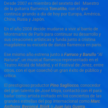
Desde 2007 es miembro del sexteto del Maestro
de la guitarra flamenca
Tomatito
, con el que
continúa girando a día de hoy por Europa, América,
China, Rusia y Japón.
En el año 2008 decide mudarse a vivir al barrio de
Montmartre de París para continuar su desarrollo y
sus creaciones artísticas y funda junto a cristina
magdalena su escuela de danza flamenca en paris.
Ese mismo año estrena junto a
Farruco y Barullo
“
Al
Natural
”, un musical flamenco representado en el
Teatro Alcalá de Madrid, y el Festival de Jerez, entre
otros, con el que cosechó un gran éxito de público y
crítica.
El prestigioso productor
Pino Sagliocco
,
conocedor
del gran talento de
Jos
é
Maya,
contactó con él para
bailar como artista invitado en los conciertos de las
grandes estrellas del pop internacional como
Marc
Anthony
,
Beyonc
é
,
Bj
ö
rk
o
Juan luis Guerra
,