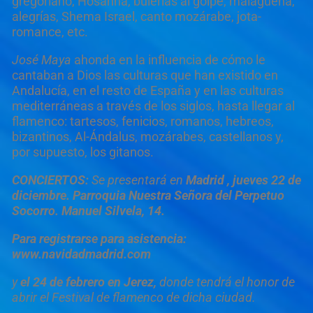
gregoriano, Hosanna, bulerías al golpe, malagueña,
alegrías, Shema Israel, canto mozárabe, jota-
romance, etc.
José Maya
ahonda en la influencia de cómo le
cantaban a Dios las culturas que han existido en
Andalucía, en el resto de España y en las culturas
mediterráneas a través de los siglos, hasta llegar al
flamenco: tartesos, fenicios, romanos, hebreos,
bizantinos, Al-Ándalus, mozárabes, castellanos y,
por supuesto, los gitanos.
CONCIERTOS:
Se presentará en
Madrid , jueves 22 de
diciembre. Parroquia Nuestra Señora del Perpetuo
Socorro. Manuel Silvela, 14.
Para registrarse para asistencia:
www.navidadmadrid.com
y
el 24 de febrero en Jerez,
donde tendrá el honor de
abrir el Festival de flamenco de dicha ciudad.