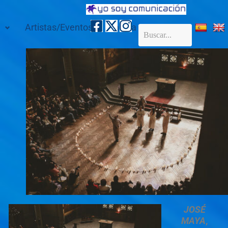
Artistas/Eventos
Galería
Contacto
JOSÉ
MAYA
,