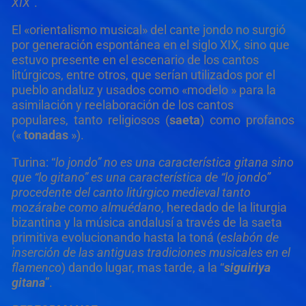
XIX
”.
El «orientalismo musical» del cante jondo no surgió
por generación espontánea en el siglo XIX, sino que
estuvo presente en el escenario de los cantos
litúrgicos, entre otros, que serían utilizados por el
pueblo andaluz y usados como «modelo » para la
asimilación y reelaboración de los cantos
populares, tanto religiosos (
saeta
) como profanos
(«
tonadas
»).
Turina: “
lo jondo” no es una característica gitana sino
que “lo gitano” es una característica de “lo jondo”
procedente del canto litúrgico medieval tanto
mozárabe como almuédano
, heredado de la liturgia
bizantina y la música andalusí a través de la saeta
primitiva evolucionando hasta la toná (
eslabón de
inserción de las antiguas tradiciones musicales en el
flamenco
) dando lugar, mas tarde, a la “
siguiriya
gitana
”.