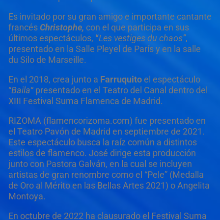
Es invitado por su gran amigo e importante cantante
francés
Christophe,
con el que participa en sus
últimos espectáculos,
“
Les vestiges du chaos
”
,
presentado en la Salle Pleyel de París y en la salle
du Silo de Marseille.
En el 2018, crea junto a
Farruquito
el espectáculo
“
Baila
“ presentado en el Teatro del Canal dentro del
XIII Festival Suma Flamenca de Madrid.
RIZOMA (flamencorizoma.com) fue presentado en
el Teatro Pavón de Madrid en septiembre de 2021.
Este espectáculo busca la raíz común a distintos
estilos de flamenco. José dirige esta producción
junto con Pastora Galván, en la cual se incluyen
artistas de gran renombre como el “Pele” (Medalla
de Oro al Mérito en las Bellas Artes 2021) o Angelita
Montoya.
En octubre de 2022 ha clausurado el Festival Suma