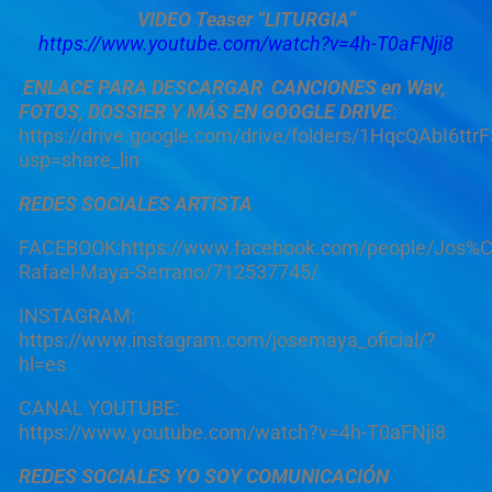
VIDEO Teaser “LITURGIA”
https://www.youtube.com/watch?v=4h-T0aFNji8
ENLACE PARA DESCARGAR
CANCIONES en Wav,
FOTOS, DOSSIER Y MÁS EN GOOGLE DRIVE
:
https://drive.google.com/drive/folders/1HqcQAbI6t
usp=share_lin
REDES SOCIALES ARTISTA
FACEBOOK:https://www.facebook.com/people/Jos%
Rafael-Maya-Serrano/712537745/
INSTAGRAM:
https://www.instagram.com/josemaya_oficial/?
hl=es
CANAL YOUTUBE:
https://www.youtube.com/watch?v=4h-T0aFNji8
REDES SOCIALES YO SOY COMUNICACIÓN