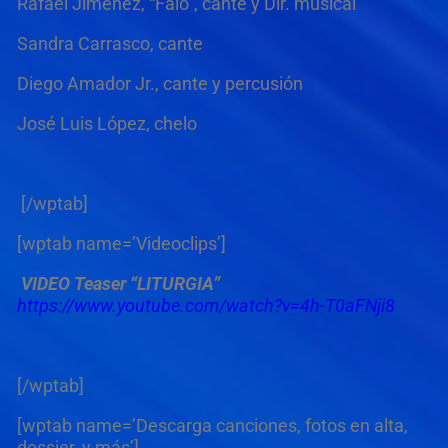
Rafael Jiménez, “Falo”, cante y Dir. musical
Sandra Carrasco, cante
Diego Amador Jr., cante y percusión
José Luis López, chelo
[/wptab]
[wptab name=’Videoclips’]
VIDEO Teaser “LITURGIA”
https://www.youtube.com/watch?v=4h-T0aFNji8
[/wptab]
[wptab name=’Descarga canciones, fotos en alta,
dossier, y más’]