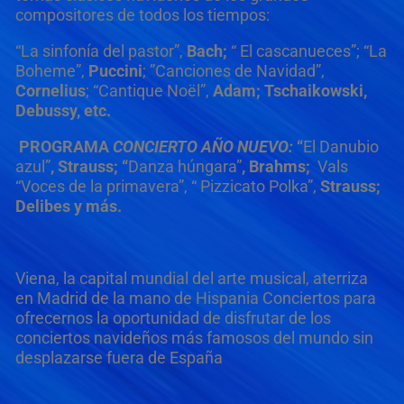
compositores de todos los tiempos:
“La sinfonía del pastor”,
Bach;
“ El cascanueces”; “La
Boheme”,
Puccini
; ”Canciones de Navidad”,
Cornelius
; “Cantique Noël”,
Adam;
Tschaikowski,
Debussy, etc.
PROGRAMA
CONCIERTO AÑO NUEVO:
“
El Danubio
azul”
, Strauss; “
Danza húngara”
, Brahms;
Vals
“Voces de la primavera”, “ Pizzicato Polka”,
Strauss;
Delibes y más.
Viena, la capital mundial del arte musical, aterriza
en Madrid de la mano de Hispania Conciertos para
ofrecernos la oportunidad de disfrutar de los
conciertos navideños más famosos del mundo sin
desplazarse fuera de España