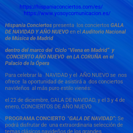
https://hispaniaconciertos.com/es/
https://www.yosoycomunicacion.es/
Hispania Conciertos
presenta los conciertos
GALA
DE NAVIDAD Y AÑO NUEVO
en el
Auditorio Nacional
de Música de Madrid
dentro del marco del
Ciclo
“
Viena en Madrid” y
CONCIERTO AÑO NUEVO en LA CORUÑA en el
Palacio de la Ópera
Para celebrar la NAVIDAD y el AÑO NUEVO se nos
ofrece la oportunidad de asistirá a dos conciertos
navideños al más puro estilo vienés:
el 22 de diciembre, GALA DE NAVIDAD, y el 3 y 4 de
enero, CONCIERTOS DE AÑO NUEVO
PROGRAMA CONCIERTO
“
GALA DE NAVIDAD”:
Se
podrá disfrutar de una extraordinaria selección de
temas clásicos navideños de los grandes