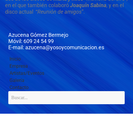
en el que también colaboró
Joaquín Sabina
, y en el
disco actual “
Reunión de amigos
”.
Azucena Gómez Bermejo
Móvil: 609 24 54 99
E-mail: azucena@yosoycomunicacion.es
Inicio
Empresa
Artistas/Eventos
Galería
Contacto