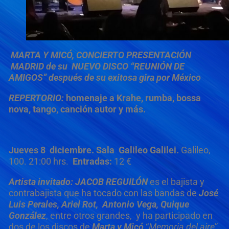
MARTA Y MICÓ,
CONCIERTO PRESENTACIÓN
MADRID de su NUEVO DISCO “REUNIÓN DE
AMIGOS” después de su exitosa gira por México
REPERTORIO:
homenaje a Krahe, rumba, bossa
nova, tango, canción autor y más.
Jueves 8 diciembre.
Sala Galileo Galilei.
Galileo,
100. 21:00 hrs.
Entradas:
12 €
Artista invitado: JACOB REGUILÓN
es el bajista y
contrabajista que ha tocado con las bandas de
José
Luis Perales, Ariel Rot, Antonio Vega, Quique
González
, entre otros grandes, y ha participado en
dos de los discos de
Marta y Micó
“
Memoria del aire
”,