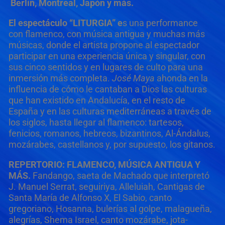
Berlín, Montreal, Japón y más.
El espectáculo
“LITURGIA” e
s una performance
con flamenco, con música antigua y muchas más
músicas, donde el artista propone al espectador
participar en una experiencia única y singular, con
sus cinco sentidos y en lugares de culto para una
inmersión más completa.
José Maya
ahonda en la
influencia de cómo le cantaban a Dios las culturas
que han existido en Andalucía, en el resto de
España y en las culturas mediterráneas a través de
los siglos, hasta llegar al flamenco: tartesos,
fenicios, romanos, hebreos, bizantinos, Al-Ándalus,
mozárabes, castellanos y, por supuesto, los gitanos.
REPERTORIO: FLAMENCO, MÚSICA ANTIGUA Y
MÁS.
Fandango, saeta de Machado que interpretó
J. Manuel Serrat, seguiriya, Alleluiah, Cantigas de
Santa María de Alfonso X, El Sabio, canto
gregoriano, Hosanna, bulerías al golpe, malagueña,
alegrías, Shema Israel, canto mozárabe, jota-