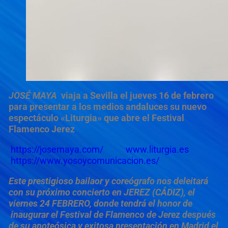
JOSÉ MAYA
viaja a Sevilla el jueves 16 de febrero
para presentar a los medios andaluces su nuevo
espectáculo «Liturgia» que abre el Festival
Flamenco Jerez
https://josemaya.com/
www.liturgia.es
https://www.yosoycomunicacion.es/
Este prestigioso bailaor y coreógrafo nos deleitará
con su próximo concierto en
JEREZ (CÁDIZ),
el
viernes 24 FEBRERO, donde tendrá el honor de
inaugurar el Festival de Flamenco de Jerez después
de su apoteósica y exitosa presentación en Madrid el