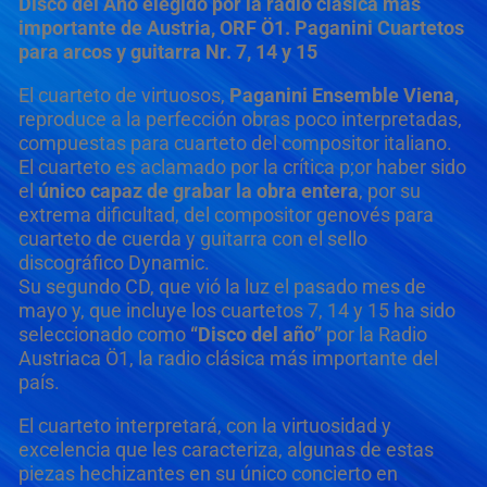
Disco del Año elegido por la radio clásica más
importante de Austria, ORF Ö1.
Paganini Cuartetos
para arcos y guitarra Nr. 7, 14 y 15
El cuarteto de virtuosos,
Paganini Ensemble Viena,
reproduce a la perfección obras poco interpretadas,
compuestas para cuarteto del compositor italiano.
El cuarteto es aclamado por la crítica p;or haber sido
el
único capaz de grabar la obra entera
, por su
extrema dificultad, del compositor genovés para
cuarteto de cuerda y guitarra con el sello
discográfico Dynamic.
Su segundo CD, que vió la luz el pasado mes de
mayo y, que incluye los cuartetos 7, 14 y 15 ha sido
seleccionado como
“Disco del año”
por la Radio
Austriaca Ö1, la radio clásica más importante del
país.
El cuarteto interpretará, con la virtuosidad y
excelencia que les caracteriza, algunas de estas
piezas hechizantes en su único concierto en