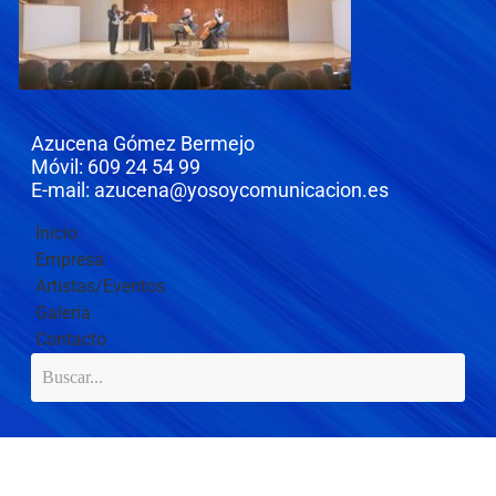
Azucena Gómez Bermejo
Móvil: 609 24 54 99
E-mail: azucena@yosoycomunicacion.es
Inicio
Empresa
Artistas/Eventos
Galería
Contacto