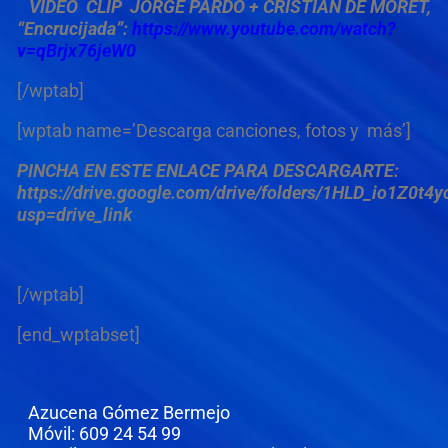
VIDEO CLIP JORGE PARDO + CRISTIAN DE MORET,
“Encrucijada”:
https://www.youtube.com/watch?
v=qBrjx76jeW0
[/wptab]
[wptab name=’Descarga canciones, fotos y más’]
PINCHA EN ESTE ENLACE PARA DESCARGARTE:
https://drive.google.com/drive/folders/1HLD_io1Z0t
usp=drive_link
[/wptab]
[end_wptabset]
Azucena Gómez Bermejo
Móvil: 609 24 54 99