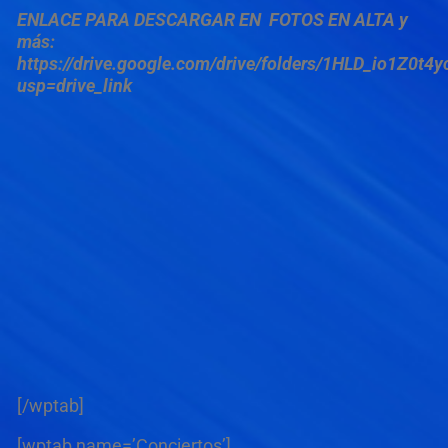
ENLACE PARA DESCARGAR EN FOTOS EN ALTA y
más:
https://drive.google.com/drive/folders/1HLD_io1Z0t
usp=drive_link
[/wptab]
[wptab name=’Conciertos’]