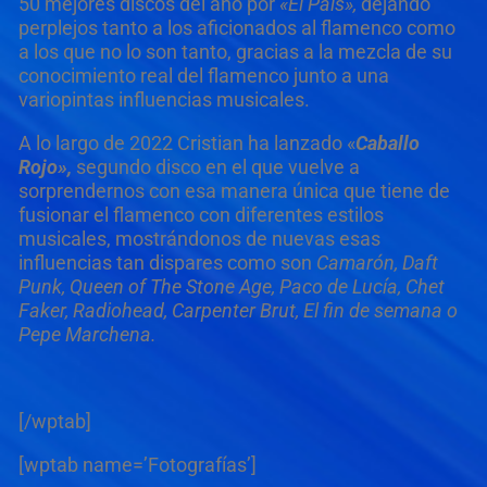
50 mejores discos del año por
«El País»,
dejando
perplejos tanto a los aficionados al flamenco como
a los que no lo son tanto, gracias a la mezcla de su
conocimiento real del flamenco junto a una
variopintas influencias musicales.
A lo largo de 2022 Cristian ha lanzado «
Caballo
Rojo»,
segundo disco en el que vuelve a
sorprendernos con esa manera única que tiene de
fusionar el flamenco con diferentes estilos
musicales, mostrándonos de nuevas esas
influencias tan dispares como son
Camarón, Daft
Punk, Queen of The Stone Age, Paco de Lucía, Chet
Faker, Radiohead, Carpenter Brut, El fin de semana o
Pepe Marchena.
[/wptab]
[wptab name=’Fotografías’]