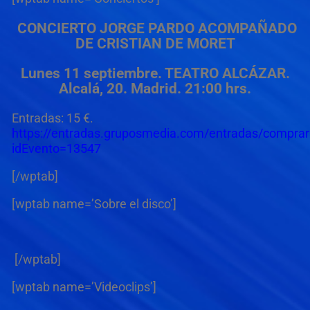
CONCIERTO JORGE PARDO ACOMPAÑADO
DE CRISTIAN DE MORET
Lunes 11 septiembre. TEATRO ALCÁZAR
.
Alcalá, 20. Madrid. 21:00 hrs.
Entradas: 15 €.
https://entradas.gruposmedia.com/entradas/compra
idEvento=13547
[/wptab]
[wptab name=’Sobre el disco’]
[/wptab]
[wptab name=’Videoclips’]