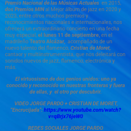
Premio Nacional de las Músicas Actuales
en 2015,
dos Premios MIN
al Mejor álbum de jazz en 2020 y
2023, entre otros muchos premios y
reconocimientos nacionales e internacionales, nos
ofrecerá un extraordinario concierto en una fecha
muy especial,
el lunes 11 de septiembre,
en el
madrileño
Teatro Alcázar,
acompañado de un
nuevo talento del flamenco,
Cristian de Moret,
cantaor y multiinstrumentista, que nos deleitará con
sonidos nuevos de jazz, flamenco, electrónica y
más.
El virtuosismo de dos genios unidos: uno ya
conocido y reconocido en nuestras fronteras y fuera
de ellas, y el otro por descubrir.
VIDEO JORGE PARDO + CRISTIAN DE MORET,
“Encrucijada”:
https://www.youtube.com/watch?
v=qBrjx76jeW0
REDES SOCIALES JORGE PARDO