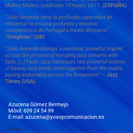
Muñoz Molina, publicado 19 mayo, 2017.
(ESPAÑA)
“
Júlio Resende tiene la profunda capacidad de
reinventar la música profunda y emotiva
característica de Portugal a través del piano”.
“
Songlines” (GB)
“Júlio Resende stamps a personal, powerful imprint
across the process of mingling jazz streams with
fado. […] Fado Jazz harnesses two powerful notions
of beauty and sends them together from the stable,
pacing ineluctably across the firmament.“
–
Jazz
Times (USA)
Azucena Gómez Bermejo
Móvil: 609 24 54 99
E-mail: azucena@yosoycomunicacion.es
Inicio