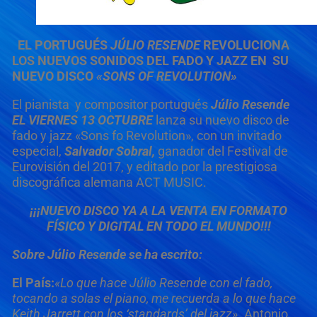
EL PORTUGUÉS
JÚLIO RESENDE
REVOLUCIONA
LOS NUEVOS SONIDOS DEL FADO Y JAZZ EN SU
NUEVO DISCO
«SONS OF REVOLUTION»
El pianista y compositor portugués
Júlio Resende
EL VIERNES 13 OCTUBRE
lanza su nuevo disco de
fado y jazz «Sons fo Revolution», con un invitado
especial,
Salvador Sobral,
ganador del Festival de
Eurovisión del 2017, y editado por la prestigiosa
discográfica alemana ACT MUSIC.
¡¡¡NUEVO DISCO YA A LA VENTA EN FORMATO
FÍSICO Y DIGITAL EN TODO EL MUNDO!!!
Sobre Júlio Resende se ha escrito:
El País:
«Lo que hace Júlio Resende con el fado,
tocando a solas el piano, me recuerda a lo que hace
Keith ­Jarrett con los ­‘standards’ del jazz».
Antonio