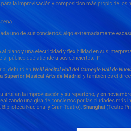
 para la improvisación y composición más propio de los m
scena.
n cada uno de sus conciertos, algo extremadamente escaso 
al piano y una electricidad y flexibilidad en sus interpre
 al público que atiende a sus conciertos.
F
oria, debutó en
Weill Recital Hall del Carnegie Hall de Nuev
a Superior Musical Arts de M
adrid
y también es el direct
 arte en la improvisación y su repertorio, y en noviembr
ealizando una
gira
de conciertos por las ciudades más i
, Biblioteca Nacional y Gran Teatro),
Shanghai
(Teatro Pri