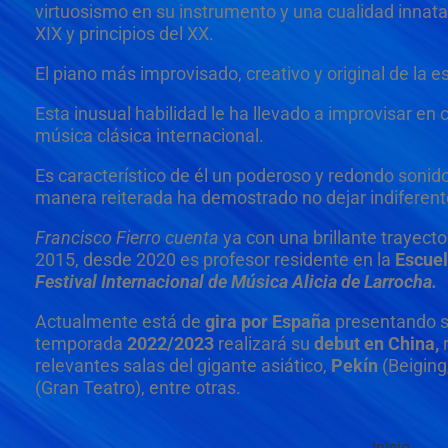
virtuosismo en su instrumento y una cualidad innata
XIX y principios del XX.
El piano más improvisado, creativo y original de la e
Esta inusual habilidad le ha llevado a improvisar e
música clásica internacional.
Es característico de él un poderoso y redondo sonido 
manera reiterada ha demostrado no dejar indiferente
Francisco Fierro cuenta
ya con una brillante trayect
2015, desde 2020 es profesor residente en la
Escuel
Festival Internacional de Música Alicia de Larrocha.
Actualmente está de
gira por España
presentando su
temporada
2022/2023
realizará su
debut en China,
r
relevantes salas del gigante asiático,
Pekín
(Beiging
(Gran Teatro), entre otras.
Inicio