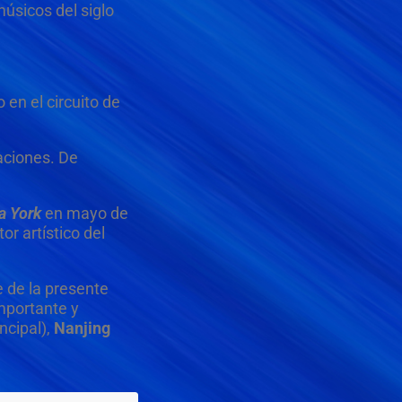
úsicos del siglo
en el circuito de
taciones. De
a York
en mayo de
or artístico del
e de la presente
mportante y
ncipal),
Nanjing