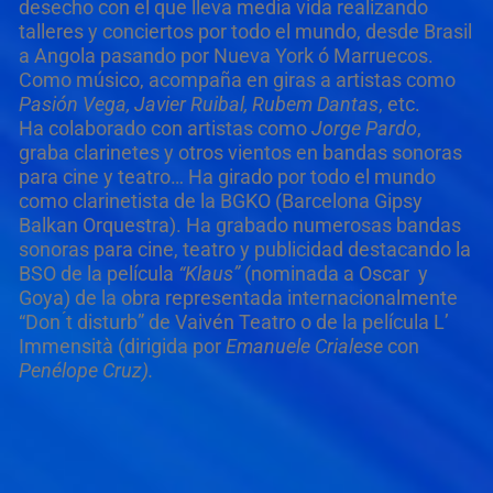
desecho con el que lleva media vida realizando
talleres y conciertos por todo el mundo, desde Brasil
a Angola pasando por Nueva York ó Marruecos.
Como músico, acompaña en giras a artistas como
Pasió
n Vega, Javier Ruibal, Rubem Dantas
, etc.
Ha colaborado con artistas como
Jorge Pardo
,
graba clarinetes y otros vientos en bandas sonoras
para cine y teatro… Ha girado por todo el mundo
como clarinetista de la BGKO (Barcelona Gipsy
Balkan Orquestra). Ha grabado numerosas bandas
sonoras para cine, teatro y publicidad destacando la
BSO de la película
“
Klaus
”
(nominada a Oscar y
Goya) de la obra representada internacionalmente
“Don ́t disturb” de Vaivén Teatro o de la película L’
Immensità (dirigida por
Emanuele Crialese
con
Pen
é
lope Cruz).