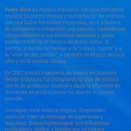
Pedro Rosa
es músico brasileño, con una formación
musical bastante inusual y autodidacta. Se interesa
por casi todos los estilos musicales, pero a la hora
de componer o interpretar una canción, traslada sus
composiciones a sus terrenos favoritos y, estos
suelen residir en el
folclore de Brasil
, como la
samba, el baião, homenaje a la “
cultura caipira
” y a
la “
viola de dez cordas
”, y también en el
jazz, música
afro
y en la
música clásica
.
En 2007 estidió Ingeniería de sonido en Madrid y
desde entonces fué integrando la vida de músico
con la de productor musical y dada la afluencia de
demanda de producciones ha abierto su propio
estudio.
Consigue crear música original. Sorprender,
acariciar, traer un mensaje de esperanza y
suavidad. Busca homenagear sus influencias
musicales y vitales, y brindar por su cultura.