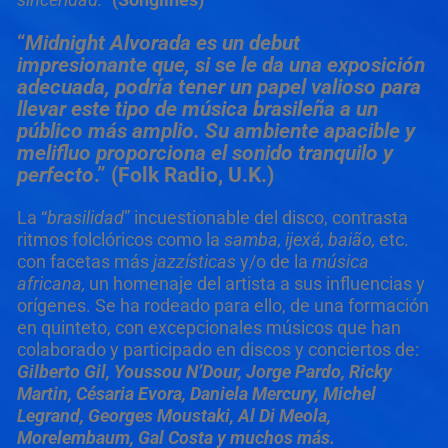
“
Midnight Alvorada
es un debut
impresionante que, si se le da una exposición
adecuada, podría tener un papel valioso para
llevar este tipo de música brasileña a un
público más amplio. Su ambiente apacible y
melifluo proporciona el sonido tranquilo y
perfecto
.”
(Folk Radio, U.K.)
La “
brasilidad
” incuestionable del disco, contrasta
ritmos folclóricos como la
samba, ijexá, baião,
etc.
con facetas más
jazzísticas
y/o de la
música
africana,
un homenaje del artista a sus influencias y
orígenes. Se ha rodeado para ello, de una formación
en quinteto, con excepcionales músicos que han
colaborado y participado en discos y conciertos de:
Gilberto Gil,
Youssou N
’
Dour, Jorge Pardo, Ricky
Martin, C
é
saria Evora,
Daniela Mercury, Michel
Legrand,
Georges Moustaki,
Al Di Meola,
Morelembaum, Gal Costa y muchos más.