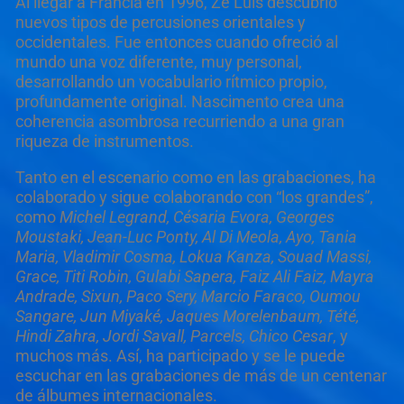
Al llegar a Francia en 1996, Zé Luis descubrió
nuevos tipos de percusiones orientales y
occidentales. Fue entonces cuando ofreció al
mundo una voz diferente, muy personal,
desarrollando un vocabulario rítmico propio,
profundamente original. Nascimento crea una
coherencia asombrosa recurriendo a una gran
riqueza de instrumentos.
Tanto en el escenario como en las grabaciones, ha
colaborado y sigue colaborando con “los grandes”,
como
Michel Legrand, C
é
saria Evora, Georges
Moustaki, Jean-Luc Ponty, Al Di Meola, Ayo, Tania
Maria, Vladimir Cosma, Lokua Kanza, Souad Massi,
Grace, Titi Robin, Gulabi Sapera, Faiz Ali Faiz, Mayra
Andrade, Sixun, Paco Sery, Marcio Faraco, Oumou
Sangare, Jun Miyak
é, Jaques Morelenbaum, Té
t
é
,
Hindi Zahra, Jordi Savall, Parcels, Chico Cesar
, y
muchos más. Así, ha participado y se le puede
escuchar en las grabaciones de más de un centenar
de álbumes internacionales.