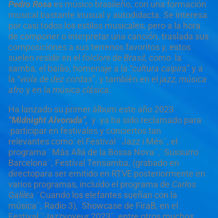
Pedro Rosa
es músico brasileño, con una formación
musical bastante inusual y autodidacta. Se interesa
por casi todos los estilos musicales, pero a la hora
de componer o interpretar una canción, traslada sus
composiciones a sus terrenos favoritos y, estos
suelen residir en el
folclore de Brasil
, como la
samba, el baião, homenaje a la “
cultura caipira
” y a
la “
viola de dez cordas
”, y también en el
jazz, música
afro
y en la
música clásica
.
Ha lanzado su primer álbum este año 2023
“Midnight Alvorada”,
y ya ha sido reclamado para
participar en festivales y conciertos tan
relevantes como: el Festival ¨Jazz i Més¨, el
programa ¨Más Allá de la Bossa Nova¨,¨Sussurro
Barcelona¨, Festival Tensamba, (grabado en
directopara ser emitido en RTVE posteriormente en
varios programas, incluído el programa de
Carlos
Galilea
¨Cuando los elefantes sueñan con la
música¨, Radio 3), Showcase de FiraB, en el
Festival ¨Jazzvoyeur 2023¨, entre otros muchos.