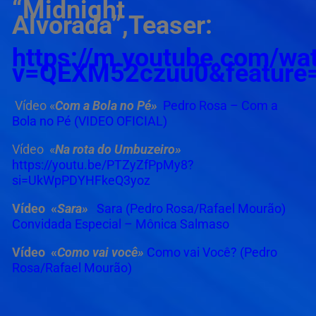
“
Midnight
Alvorada”,Teaser:
https://m.youtube.com/wa
v=QEXM52czuu0&feature=
Vídeo «
Com a Bola no Pé»
Pedro Rosa – Com a
Bola no Pé (VIDEO OFICIAL)
Vídeo «
Na rota do Umbuzeiro»
https://youtu.be/PTZyZfPpMy8?
si=UkWpPDYHFkeQ3yoz
Vídeo «
Sara»
Sara (Pedro Rosa/Rafael Mourão)
Convidada Especial – Mônica Salmaso
Vídeo «
Como vai você»
Como vai Você? (Pedro
Rosa/Rafael Mourão)