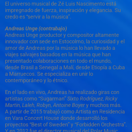
El universo musical de Zé Luis Nascimento está
impregnado de fuerza, inspiración y elegancia. Su
credo es “servir a la música”.
Andreas Unge (contrabajo)
Andreas Unge productor y compositor altamente
innovador con sede en Estocolmo, la curiosidad y el
amor de Andreas por la música lo han llevado a
viajes salvajes basados en la música que han
presentado colaboraciones en todo el mundo,
desde Brasil a Senegal a Malí, desde Etiopía a Cuba
a Marruecos. Se especializa en unir lo
contemporáneo y lo étnico.
En el lado en vivo, Andreas ha realizado giras con
artistas como “Sugarman”
Sixto Rodríguez, Ricky
Martin, Laleh, Robyn, Antoine Boyer
y muchos más.
A partir de 2015 trabajó como Artista en Residencia
en Vara Concert House donde desarrolló los
proyectos “Best of Sweden” y “Forbidden Orchestra”.
Y en 2012 fue el director musical del Polar Music