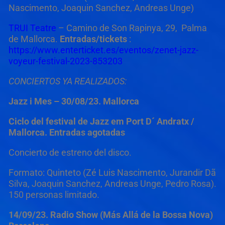
Nascimento, Joaquin Sanchez, Andreas Unge)
TRUI Teatre
– Camino de Son Rapinya, 29, Palma
de Mallorca.
Entradas/tickets
:
https://www.enterticket.es/eventos/zenet-jazz-
voyeur-festival-2023-853203
CONCIERTOS YA REALIZADOS:
Jazz i Mes – 30/08/23. Mallorca
Ciclo del festival de Jazz em Port D´ Andratx /
Mallorca.
Entradas agotadas
Concierto de estreno del disco.
Formato: Quinteto (Zé Luis Nascimento, Jurandir Dã
Silva, Joaquin Sanchez, Andreas Unge, Pedro Rosa).
150 personas limitado.
14/09/23. Radio Show (Más Allá de la Bossa Nova)