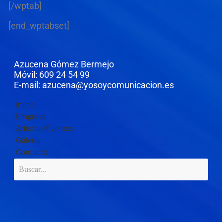
[/wptab]
[end_wptabset]
Azucena Gómez Bermejo
Móvil: 609 24 54 99
E-mail: azucena@yosoycomunicacion.es
Inicio
Empresa
Artistas/Eventos
Galería
Contacto