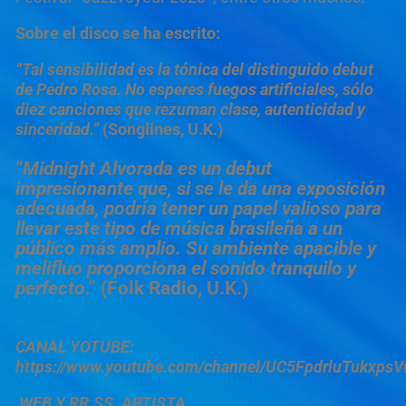
Sobre el disco se ha escrito:
“Tal sensibilidad es la tónica del distinguido debut
de Pedro Rosa. No esperes fuegos artificiales, sólo
diez canciones que rezuman clase, autenticidad y
sinceridad.”
(Songlines, U.K.)
“
Midnight Alvorada es un debut
impresionante que, si se le da una exposición
adecuada, podría tener un papel valioso para
llevar este tipo de música brasileña a un
público más amplio. Su ambiente apacible y
melifluo proporciona el sonido tranquilo y
perfecto
.” (Folk Radio, U.K.)
CANAL YOTUBE:
https://www.youtube.com/channel/UC5FpdrluTukxps
WEB Y RR.SS. ARTISTA