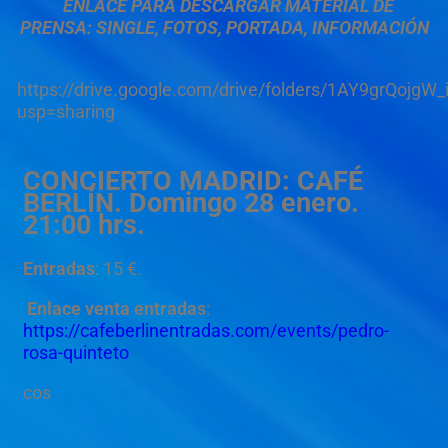
ENLACE PARA DESCARGAR MATERIAL DE
PRENSA: SINGLE, FOTOS, PORTADA, INFORMACIÓN
https://drive.google.com/drive/folders/1AY9grQoj
usp=sharing
CONCIERTO MADRID: CAFÉ
BERLÍN. Domingo 28 enero.
21:00 hrs.
Entradas
: 15 €.
Enlace venta entradas
:
https://cafeberlinentradas.com/events/pedro-
rosa-quinteto
cos