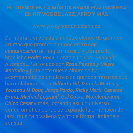
EL DUENDE EN
LA MÚSICA BRASILEÑA INMERSA
EN RITMOS DE JAZZ, AFRO Y MÁS
www.yosoycomunicacion.es
Damos la bienvenida a nuestro elenco de grandes
artistas que promocionamos en
Yo soy
comunicación
al mágico músico y compositor
brasileño
Pedro Rosa.
Lanza su disco «
Midnight
Alvorada
«.
H
a tocado con
Rosa Passos y Mayra
Andrade
y para este nuevo álbum se ha
acompañado de un elenco de grandes músicos que
han colaborado con
Gilberto Gil, Daniela Mercury,
Youssou N´Dour, Jorge Pardo, Ricky Marti, Cesarea
Évora, Michael Legrand, Gal Costa, Morelembaum,
Chico Cesar
y más, logrando así un universo
sonocromático donde se expande la dimensión del
jazz, música brasileña y afro de forma ilimitada y
sensual.