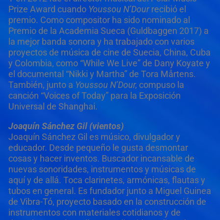
Prize Award cuando
Youssou N
’
Dour
recibió el
premio. Como compositor ha sido nominado al
Premio de la Academia Sueca (Guldbaggen 2017) a
la mejor banda sonora y ha trabajado con varios
proyectos de música de cine de Suecia, China, Cuba
y Colombia, como “While We Live” de Dany Koyate y
el documental “Nikki y Martha” de Tora Mårtens.
También, junto a
Youssou N
’
Dour,
compuso la
canción “Voices of Today” para la Exposición
Universal de Shanghai.
Joaquín Sánchez Gil (vientos)
Joaquín Sánchez Gil es músico, divulgador y
educador. Desde pequeño le gusta desmontar
cosas y hacer inventos. Buscador incansable de
nuevas sonoridades, instrumentos y músicas de
aquí y de allá. Toca clarinetes, armónicas, flautas y
tubos en general. Es fundador junto a Miguel Guinea
de Vibra-Tó, proyecto basado en la construcción de
instrumentos con materiales cotidianos y de