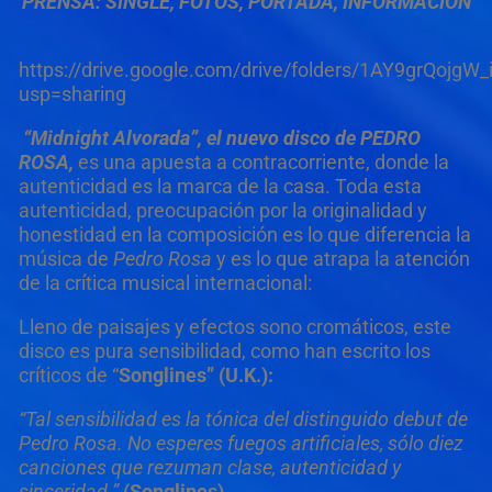
PRENSA: SINGLE, FOTOS, PORTADA, INFORMACIÓN
https://drive.google.com/drive/folders/1AY9grQoj
usp=sharing
“Midnight Alvorada”, el nuevo disco de PEDRO
ROSA,
es una apuesta a contracorriente, donde la
autenticidad es la marca de la casa. Toda esta
autenticidad, preocupación por la originalidad y
honestidad en la composición es lo que diferencia la
música de
Pedro Rosa
y es lo que atrapa la atención
de la crítica musical internacional:
Lleno de paisajes y efectos sono cromáticos, este
disco es pura sensibilidad, como han escrito los
críticos de “
Songlines” (U.K.):
“Tal sensibilidad es la tónica del distinguido debut de
Pedro Rosa. No esperes fuegos artificiales, sólo diez
canciones que rezuman clase, autenticidad y
sinceridad.”
(Songlines)