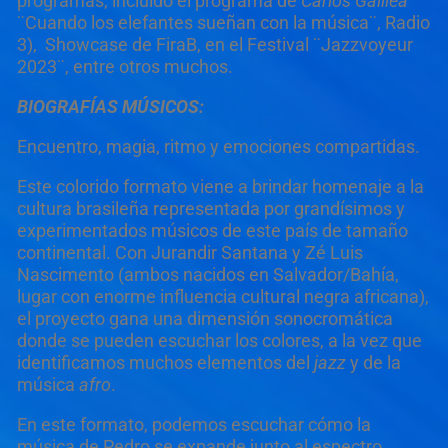
programas, incluído el programa de
Carlos Galilea
¨Cuando los elefantes sueñan con la música¨, Radio
3), Showcase de FiraB, en el Festival ¨Jazzvoyeur
2023¨, entre otros muchos.
BIOGRAFÍAS MÚSICOS:
Encuentro, magia, ritmo y emociones compartidas.
Este colorido formato viene a brindar homenaje a la
cultura brasileña representada por grandísimos y
experimentados músicos de este país de tamaño
continental. Con Jurandir Santana y Zé Luis
Nascimento (ambos nacidos en Salvador/Bahía,
lugar con enorme influencia cultural negra africana),
el proyecto gana una dimensión sonocromática
donde se pueden escuchar los colores, a la vez que
identificamos muchos elementos del
j
azz
y de la
música
a
fro
.
En este formato, podemos escuchar cómo la
música de Pedro se expande junto al espectro