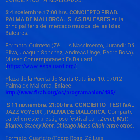
S 4 noviembre.17:00 hrs. CONCIERTO FIRAB.
PALMA DE MALLORCA. ISLAS BALEARES
en la
principal feria del mercado musical de las Islas
Baleares.
Formato: Quinteto (Zé Luis Nascimento, Jurandir Dã
Silva, Joaquin Sanchez, Andreas Unge, Pedro Rosa)
.
Museo Contemporaneo Es Baluard
(
https://www.esbaluard.org/
)
Plaza de la Puerta de Santa Catalina, 10, 07012
Palma de Mallorca.
Enlace
http://www.firab.org/es/programacion/485/
S 11 noviembre. 21:00 hrs. CONCIERTO ¨FESTIVAL
JAZZ VOYEUR¨, PALMA DE MALLORCA.
Comparte
cartel en este prestigioso festival con
:
Zenet, Matt
Bianco, Stacey Kent, Chicago Mass Choir entre otros.
Formato: Cuarteto (Pedro Rosa, Zé Luis