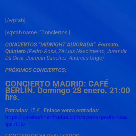
[/wptab]
[wptab name=’Conciertos’]
CONCIERTOS “MIDNIGHT ALVORADA”. Formato:
Quinteto
(
Pedro Rosa, Zé Luis Nascimento, Jurandir
Dã Silva, Joaquin Sanchez, Andreas Unge)
PRÓXIMOS CONCIERTOS:
CONCIERTO MADRID: CAFÉ
BERLÍN. Domingo 28 enero. 21:00
hrs.
Entradas
: 15 €.
Enlace venta entradas
:
https://cafeberlinentradas.com/events/pedro-rosa-
quinteto
CONCIERTOS YA REALIZADOS: