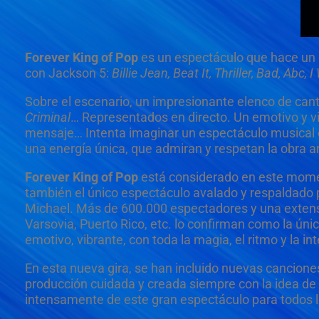
Forever King of Pop
es un espectáculo que hace un i
con Jackson 5:
Billie Jean, Beat It, Thriller, Bad, Abc,
Sobre el escenario, un impresionante elenco de can
Criminal
… Representados en directo. Un emotivo y vi
mensaje… Intenta imaginar un espectáculo musical c
una energía única, que admiran y respetan la obra ar
Forever King of Pop
está considerado en este mome
también el único espectáculo avalado y respaldado p
Michael. Más de 600.000 espectadores y una extensa
Varsovia, Puerto Rico, etc. lo confirman como la ún
emotivo, vibrante, con toda la magia, el ritmo y la 
En esta nueva gira, se han incluido nuevas canciones
producción cuidada y creada siempre con la idea de qu
intensamente de este gran espectáculo para todos l