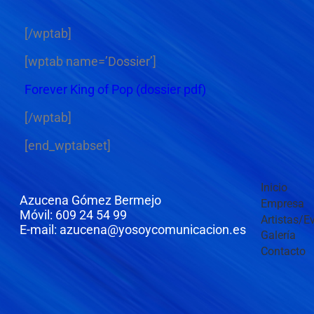
[/wptab]
[wptab name=’Dossier’]
Forever King of Pop (dossier pdf)
[/wptab]
[end_wptabset]
Inicio
Azucena Gómez Bermejo
Empresa
Móvil: 609 24 54 99
Artistas/E
E-mail: azucena@yosoycomunicacion.es
Galería
Contacto