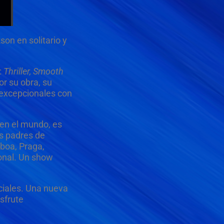
on en solitario y
:
Thriller, Smooth
r su obra, su
 excepcionales con
en el mundo, es
os padres de
boa, Praga,
ional. Un show
eciales. Una nueva
isfrute