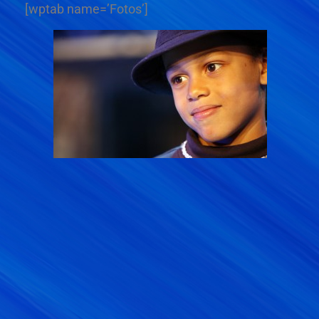
[wptab name=’Fotos’]