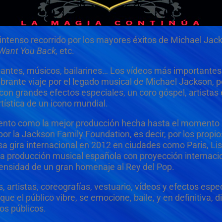
ntenso recorrido por los mayores éxitos de Michael Jacks
 I Want You Back,
etc.
tantes, músicos, bailarines… Los vídeos más importantes
brante viaje por el legado musical de Michael Jackson, po
on grandes efectos especiales, un coro góspel, artistas
tística de un icono mundial.
nto como la mejor producción hecha hasta el momento 
or la Jackson Family Foundation, es decir, por los propi
 gira internacional en 2012 en ciudades como Paris, Lis
ica producción musical española con proyección internac
intensidad de un gran homenaje al Rey del Pop.
, artistas, coreografías, vestuario, vídeos y efectos esp
e el público vibre, se emocione, baile, y en definitiva, d
os públicos.