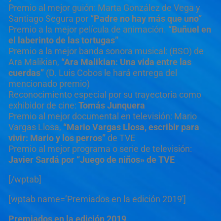
Premio al mejor guión: Marta González de Vega y
Santiago Segura por
“Padre no hay más que uno”
Premio a la mejor película de animación.
“Buñuel en
el laberinto de las tortugas”
Premio a la mejor banda sonora musical: (BSO) de
Ara Malikian,
“Ara Malikian: Una vida entre las
cuerdas”
(D. Luis Cobos le hará entrega del
mencionado premio)
Reconocimiento especial por su trayectoria como
exhibidor de cine:
Tomás Junquera
Premio al mejor documental en televisión: Mario
Vargas Llosa,
“Mario Vargas Llosa, escribir para
vivir: Mario y los perros”
de TVE
Premio al mejor programa o serie de televisión:
Javier Sardá por “Juego de niños» de TVE
[/wptab]
[wptab name=’Premiados en la edición 2019′]
Premiados en la edición 2019