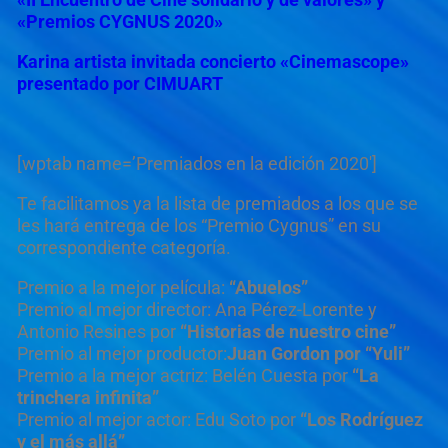
«Premios CYGNUS 2020»
Karina artista invitada concierto «Cinemascope»
presentado por CIMUART
[wptab name=’Premiados en la edición 2020′]
Te facilitamos ya la lista de premiados a los que se
les hará entrega de los “Premio Cygnus” en su
correspondiente categoría.
Premio a la mejor película:
“Abuelos”
Premio al mejor director: Ana Pérez-Lorente y
Antonio Resines por
“Historias de nuestro cine”
Premio al mejor productor:
Juan Gordon por “Yuli”
Premio a la mejor actriz: Belén Cuesta por
“La
trinchera infinita”
Premio al mejor actor: Edu Soto por
“Los Rodríguez
y el más allá”