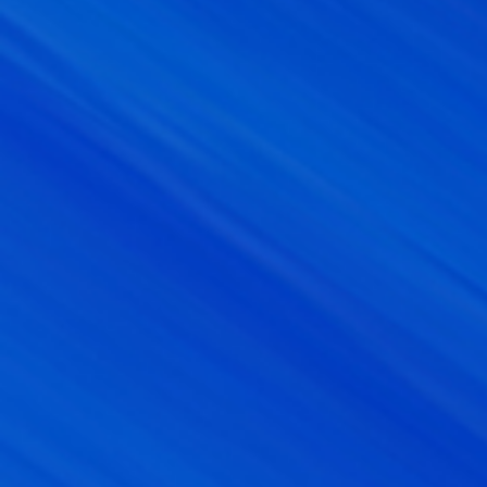
[/wptab]
[end_wptabset]
Azucena Gómez Bermejo
Móvil: 609 24 54 99
E-mail: azucena@yosoycomunicacion.es