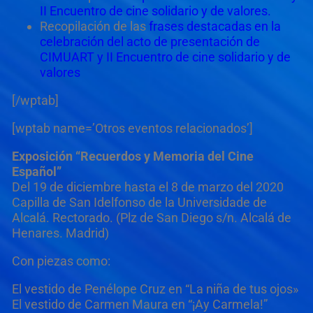
II Encuentro de cine solidario y de valores.
Recopilación de las
frases destacadas en la
celebración del acto de presentación de
CIMUART y II Encuentro de cine solidario y de
valores
[/wptab]
[wptab name=’Otros eventos relacionados’]
Exposición “Recuerdos y Memoria del Cine
Español”
Del 19 de diciembre hasta el 8 de marzo del 2020
Capilla de San Idelfonso de la Universidade de
Alcalá. Rectorado. (Plz de San Diego s/n. Alcalá de
Henares. Madrid)
Con piezas como:
El vestido de Penélope Cruz en “La niña de tus ojos»
El vestido de Carmen Maura en “¡Ay Carmela!”