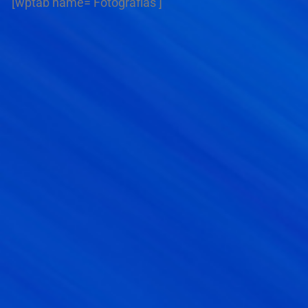
[wptab name=’Fotografías’]