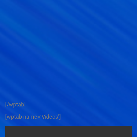
[/wptab]
[wptab name=’Vídeos’]