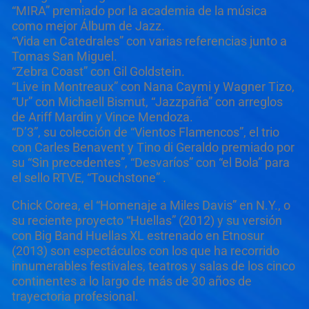
“MIRA” premiado por la academia de la música
como mejor Álbum de Jazz.
“Vida en Catedrales” con varias referencias junto a
Tomas San Miguel.
“Zebra Coast” con Gil Goldstein.
“Live in Montreaux” con Nana Caymi y Wagner Tizo,
“Ur” con Michaell Bismut, “Jazzpaña” con arreglos
de Ariff Mardin y Vince Mendoza.
“D’3”, su colección de “Vientos Flamencos”, el trio
con Carles Benavent y Tino di Geraldo premiado por
su “Sin precedentes”, “Desvaríos” con “el Bola” para
el sello RTVE, “Touchstone” .
Chick Corea, el “Homenaje a Miles Davis” en N.Y., o
su reciente proyecto “Huellas” (2012) y su versión
con Big Band Huellas XL estrenado en Etnosur
(2013) son espectáculos con los que ha recorrido
innumerables festivales, teatros y salas de los cinco
continentes a lo largo de más de 30 años de
trayectoria profesional.