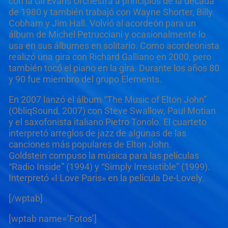
con la Gil Evans Orchestra a principios de la década
de 1980 y también trabajó con Wayne Shorter, Billy
Cobham y Jim Hall. Volvió al acordeón para un
álbum de Michel Petrucciani y ocasionalmente lo
usa en sus álbumes en solitario. Como acordeonista
realizó una gira con Richard Galliano en 2000, pero
también tocó el piano en la gira. Durante los años 80
y 90 fue miembro del grupo Elements.
En 2007 lanzó el álbum “The Music of Elton John”
(ObliqSound, 2007) con Steve Swallow, Paul Motian
y el saxofonista italiano Pietro Tonolo. El cuarteto
interpretó arreglos de jazz de algunas de las
canciones más populares de Elton John.
Goldstein compuso la música para las películas
“Radio Inside” (1994) y “Simply Irresistible” (1999).
Interpretó «I Love Paris» en la película De-Lovely.
[/wptab]
[wptab name=’Fotos’]