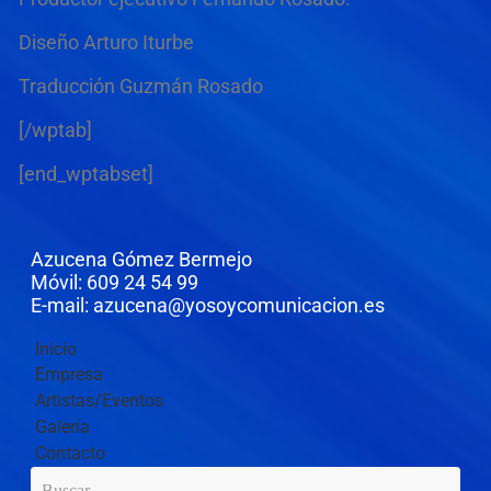
Diseño Arturo Iturbe
Traducción Guzmán Rosado
[/wptab]
[end_wptabset]
Azucena Gómez Bermejo
Móvil: 609 24 54 99
E-mail: azucena@yosoycomunicacion.es
Inicio
Empresa
Artistas/Eventos
Galería
Contacto