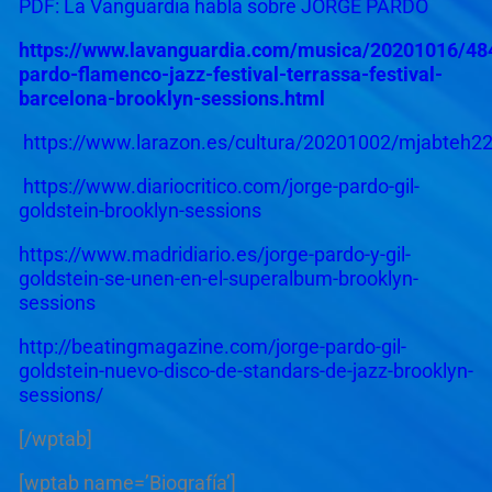
PDF: La Vanguardia habla sobre JORGE PARDO
https://www.lavanguardia.com/musica/20201016/48
pardo-flamenco-jazz-festival-terrassa-festival-
barcelona-brooklyn-sessions.html
https://www.larazon.es/cultura/20201002/mjabteh2
https://www.diariocritico.com/jorge-pardo-gil-
goldstein-brooklyn-sessions
https://www.madridiario.es/jorge-pardo-y-gil-
goldstein-se-unen-en-el-superalbum-brooklyn-
sessions
http://beatingmagazine.com/jorge-pardo-gil-
goldstein-nuevo-disco-de-standars-de-jazz-brooklyn-
sessions/
[/wptab]
[wptab name=’Biografía’]