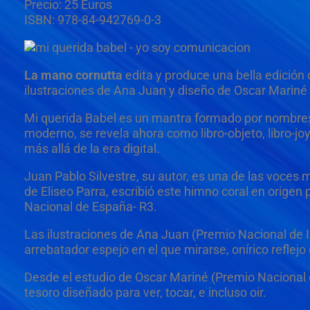
Precio: 25 Euros
ISBN: 978-84-942769-0-3
La mano cornutta
edita y produce una bella edición 
ilustraciones de Ana Juan y diseño de Oscar Mariné
Mi querida Babel es un mantra formado por nombres d
moderno, se revela ahora como libro-objeto, libro-joya
más allá de la era digital.
Juan Pablo Silvestre, su autor, es una de las voce
de Eliseo Parra, escribió este himno coral en orige
Nacional de España- R3.
Las ilustraciones de Ana Juan (Premio Nacional de I
arrebatador espejo en el que mirarse, onírico reflejo
Desde el estudio de Oscar Mariné (Premio Nacional 
tesoro diseñado para ver, tocar, e incluso oir.