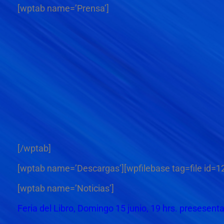
[wptab name=’Prensa’]
[/wptab]
[wptab name=’Descargas’][wpfilebase tag=file id=12
[wptab name=’Noticias’]
Feria del Libro, Domingo 15 junio, 19 hrs. presesenta