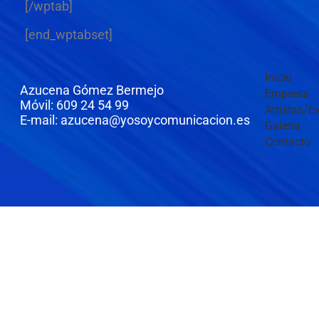
[/wptab]
[end_wptabset]
Inicio
Azucena Gómez Bermejo
Empresa
Móvil: 609 24 54 99
Artistas/E
E-mail: azucena@yosoycomunicacion.es
Galería
Contacto