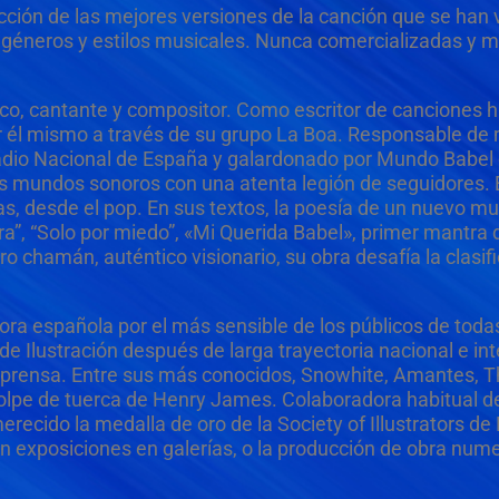
ección de las mejores versiones de la canción que se han 
los géneros y estilos musicales. Nunca comercializadas y m
sico, cantante y compositor. Como escritor de canciones 
por él mismo a través de su grupo La Boa. Responsable de
n Radio Nacional de España y galardonado por Mundo Babel
es mundos sonoros con una atenta legión de seguidores. 
sas, desde el pop. En sus textos, la poesía de un nuevo 
”, “Solo por miedo”, «Mi Querida Babel», primer mantra de
chamán, auténtico visionario, su obra desafía la clasifi
ora española por el más sensible de los públicos de toda
e Ilustración después de larga trayectoria nacional e in
de prensa. Entre sus más conocidos, Snowhite, Amantes, T
golpe de tuerca de Henry James. Colaboradora habitual de
ido la medalla de oro de la Society of Illustrators de 
 exposiciones en galerías, o la producción de obra nume