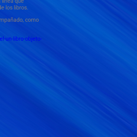
a línea que
e los libros.
ompañado, como
l-un-libro-objeto-