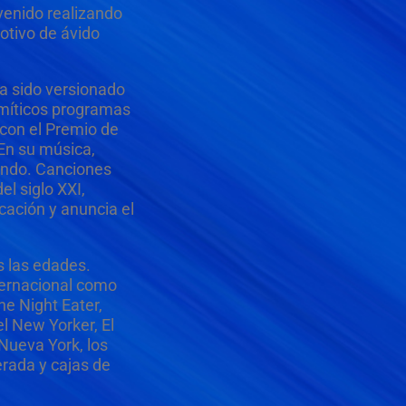
venido realizando
otivo de ávido
ha sido versionado
 míticos programas
 con el Premio de
En su música,
mundo. Canciones
l siglo XXI,
cación y anuncia el
s las edades.
ternacional como
he Night Eater,
l New Yorker, El
Nueva York, los
rada y cajas de