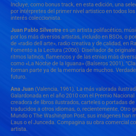
Incluye, como bonus track, en esta edición, una sel
por intérpretes del primer nivel artistico en todos 
interés coleccionista.
Juan Pablo Silvestre
es un artista polifacético, mú
por los más diversos artistas, incluido en BSOs, o 
de «radio dell arte», radio creativa y de calidad, e
Fomento a la Lectura (2006). Diseñador de original
ritmos latinos, flamencos y de las etnias más diver
como «La Noche de la Iguana» (Balseros 2001), “Clara
forman parte ya de la memoria de muchos. Verdadero 
futuro.
Ana Juan
(Valencia, 1961). La más valorada ilustrad
Galardonada en el año 2010 con el Premio Nacional d
creadora de libros ilustrados, carteles o portadas 
traducidos a otros idiomas, o, recientemente, Otro 
Mundo o The Washington Post, sus imágenes han merec
Laus o el Junceda. Compagina su obra comercial con
artista.