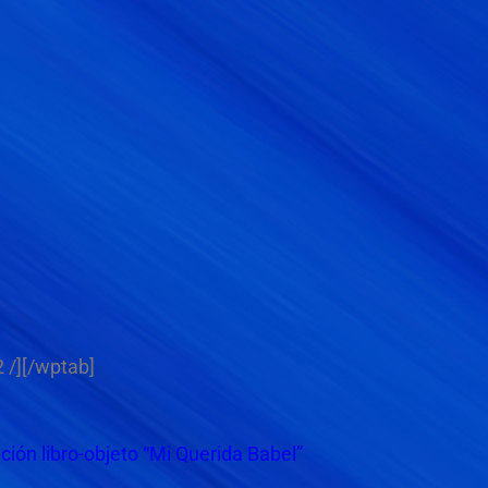
 /][/wptab]
ción libro-objeto “Mi Querida Babel”