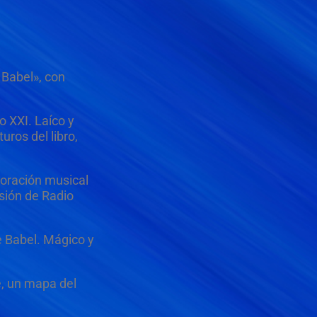
 Babel», con
o XXI. Laíco y
uros del libro,
boración musical
sión de Radio
e Babel. Mágico y
e, un mapa del