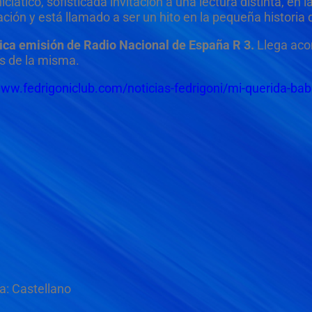
iciático, sofisticada invitación a una lectura distinta, en l
ación y está llamado a ser un hito en la pequeña historia d
ica emisión de Radio Nacional de España R 3.
Llega ac
es de la misma.
www.fedrigoniclub.com/noticias-fedrigoni/mi-querida-babe
a: Castellano