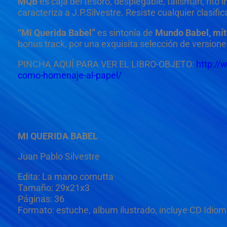
MQB
es caja del tesoro, desplegable, talismán, rito in
caracteriza a J.P.Silvestre. Resiste cualquier clasific
“Mi Querida Babel”
es sintonía de
Mundo Babel, mít
bonus track, por una exquisita selección de version
PINCHA AQUÍ PARA VER EL LIBRO-OBJETO:
http://
como-homenaje-al-papel/
MI QUERIDA BABEL
Juan Pablo Silvestre
Edita: La mano cornutta
Tamaño: 29x21x3
Páginas: 36
Formato: estuche, album ilustrado, incluye CD Idiom