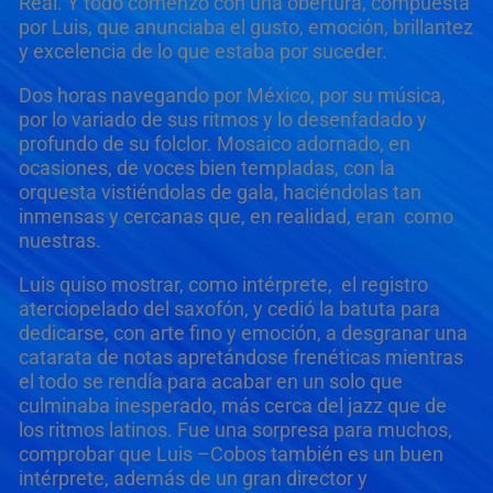
Real. Y todo comenzó con una obertura, compuesta
por Luis, que anunciaba el gusto, emoción, brillantez
y excelencia de lo que estaba por suceder.
Dos horas navegando por México, por su música,
por lo variado de sus ritmos y lo desenfadado y
profundo de su folclor. Mosaico adornado, en
ocasiones, de voces bien templadas, con la
orquesta vistiéndolas de gala, haciéndolas tan
inmensas y cercanas que, en realidad, eran como
nuestras.
Luis quiso mostrar, como intérprete, el registro
aterciopelado del saxofón, y cedió la batuta para
dedicarse, con arte fino y emoción, a desgranar una
catarata de notas apretándose frenéticas mientras
el todo se rendía para acabar en un solo que
culminaba inesperado, más cerca del jazz que de
los ritmos latinos. Fue una sorpresa para muchos,
comprobar que Luis –Cobos también es un buen
intérprete, además de un gran director y