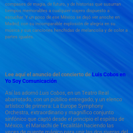
compases de magia, de futuro, y de historias que susurran
tiempos memorables a cualquier viajero dispuesto a
escuchar. Y un poco de ese México se dejó ver anoche en
Madrid, con su incomparable explosión de alegría en su
música y sus canciones henchidas de melancolía y de color a
partes iguales.
Lee aquí el anuncio del concierto de
Luis Cobos en
Yo Soy Comunicación
Así las adornó
Luis Cobos
,
en un Teatro Real
abarrotado, con un público entregado, y un elenco
artístico de primera: La Europe Symphony
Orchestra, extraordinario y magnífico conjunto
sinfónico que captó desde el principio el espíritu de
México, el Mariachi de Tecalitlán haciendo las
veces de puente mágico para unir las dos riveras del