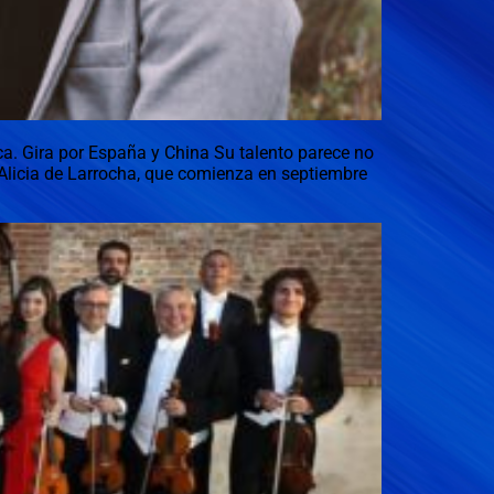
 Gira por España y China Su talento parece no
l Alicia de Larrocha, que comienza en septiembre