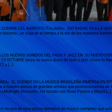
CUMBRE DEL BARROCO ITALIANO». ENTRADAS YA A LA VENTA Prog
italiano», un viaje en el tiempo a la era de los maestros barroco
OS NUEVOS SONIDOS DEL FADO Y JAZZ EN SU NUEVO DISCO
13 OCTUBRE lanza su nuevo disco de fado y jazz «Sons fo Revol
7, y […]
ADA» EL DUENDE EN LA MÚSICA BRASILEÑA INMERSA EN RI
a nuestro elenco de grandes artistas que promocionamos en 
o «Midnight Alvorada«. Ha tocado con Rosa Passos y Mayra […]
erro es uno de esos pocos ejemplos de músico completo que aún